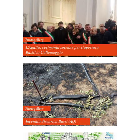
Photogallery
L’Aquila: cerimonia solenne per riapertura
Basilica Collemaggio
Photogallery
Incendio discarica Bussi (AQ)