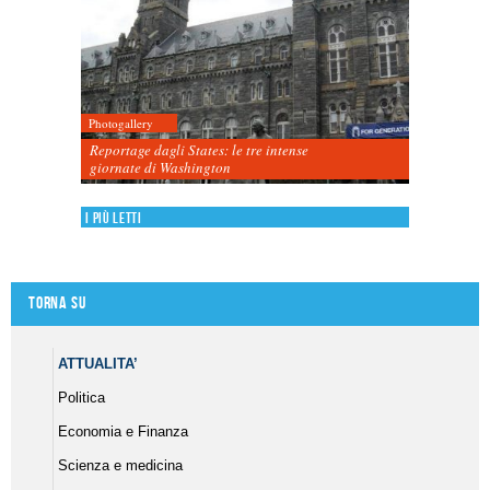
Photogallery
Reportage dagli States: le tre intense
giornate di Washington
I più letti
Torna su
ATTUALITA’
Politica
Economia e Finanza
Scienza e medicina