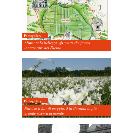
Photogallery
Alimenta la bellezza: gli scatti che fanno
innamorare del Fucino
Photogallery
Narciso il fior di maggio: è in Ucraina la più
grande riserva al mondo