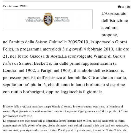
27 Gennaio 2010
0
|
L’Assessorato
dell’istruzione
e cultura
propone,
nell’ambito della Saison Culturelle 2009/2010, lo spettacolo Giorni
Felici, in programma mercoledì 3 e giovedì 4 febbraio 2010, alle ore
21, nel Teatro Giacosa di Aosta.
La sconvolgente Winnie di
Giorni
Felici
di Samuel Beckett è, fin dalle prime rappresentazioni (a
Londra, nel 1962, a Parigi, nel 1963), il simbolo dell’esistenza, e,
per essere precisi, dell’esistenza al femminile. C’è anche un marito,
sepolto un po’ più in là, che di tanto in tanto borbotta o si esprime
con rutti o borborigmi, oppure leggiucchia il giornale.
Il suono della sveglia al mattino strappa Winnie al sonno; lo stesso suono, ogni sera, la riconduce al
sonno. Ogni giornata vede così scandito il suo arco temporale. Ogni giornata: cioè il tempo che ci è dato
per vivere ed essere felici.
Lo spettacolo non può essere che di splendida fattura teatrale: Bob Wilson, regista scenografo di culto,
grande maestro della
performing art
, che ha abituato i suoi cultori a grandi sfide con ogni suo spettacolo,
Adriana Asti, gran signora di cinema e teatro. Per il geniale regista texano, teorico del Teatro Totale, che