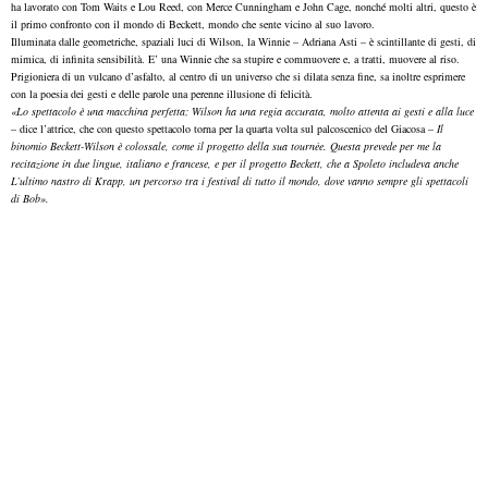
ha lavorato con Tom Waits e Lou Reed, con Merce Cunningham e John Cage, nonché molti altri, questo è
il primo confronto con il mondo di Beckett, mondo che sente vicino al suo lavoro.
Illuminata dalle geometriche, spaziali luci di Wilson, la Winnie – Adriana Asti – è scintillante di gesti, di
mimica, di infinita sensibilità. E’ una Winnie che sa stupire e commuovere e, a tratti, muovere al riso.
Prigioniera di un vulcano d’asfalto, al centro di un universo che si dilata senza fine, sa inoltre esprimere
con la poesia dei gesti e delle parole una perenne illusione di felicità.
«Lo spettacolo è una macchina perfetta; Wilson ha una regia accurata, molto attenta ai gesti e alla luce
– dice l’attrice, che con questo spettacolo torna per la quarta volta sul palcoscenico del Giacosa –
Il
binomio Beckett-Wilson è colossale, come il progetto della sua tournée. Questa prevede per me la
recitazione in due lingue, italiano e francese, e per il progetto Beckett, che a Spoleto includeva anche
L’ultimo nastro di Krapp, un percorso tra i festival di tutto il mondo, dove vanno sempre gli spettacoli
di Bob».