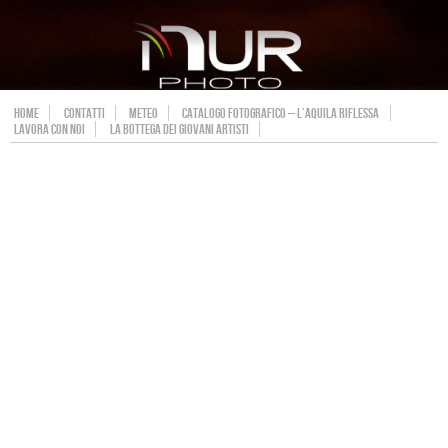
HOME
CONTATTI
METEO
CATALOGO FOTOGRAFICO – L’AQUILA RIFLESSA
LAVORA CON NOI
LA BOTTEGA DEI GIOVANI ARTISTI