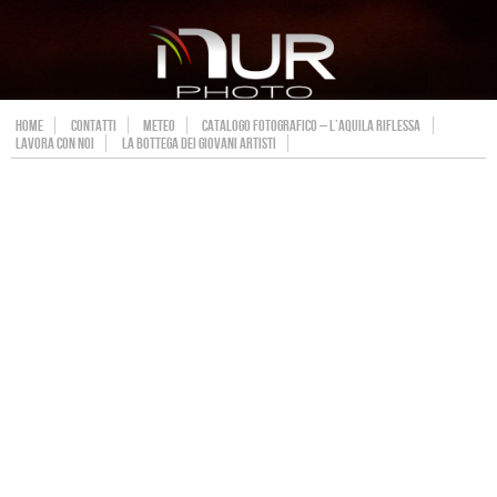
HOME
CONTATTI
METEO
CATALOGO FOTOGRAFICO – L’AQUILA RIFLESSA
LAVORA CON NOI
LA BOTTEGA DEI GIOVANI ARTISTI