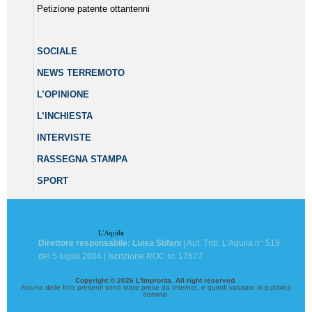
Petizione patente ottantenni
SOCIALE
NEWS TERREMOTO
L’OPINIONE
L’INCHIESTA
INTERVISTE
RASSEGNA STAMPA
SPORT
Direttore responsabile: Luisa Stifani
| Aut. Trib. L'Aquila n° 519
del 5 luglio 2004 | Iscrizione ROC nr. 17677
Copyright © 2026 L'Impronta. All right reserved.
Alcune delle foto presenti sono state prese da Internet, e quindi valutate di pubblico
dominio.