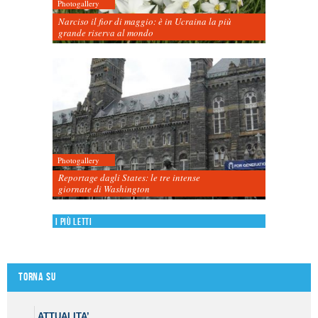
Photogallery
Narciso il fior di maggio: è in Ucraina la più
grande riserva al mondo
Photogallery
Reportage dagli States: le tre intense
giornate di Washington
I più letti
Torna su
ATTUALITA’