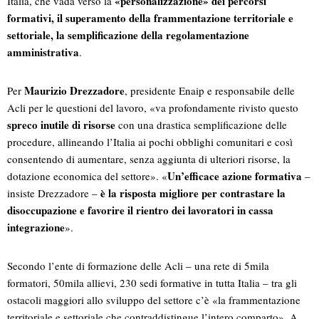
«personalizzazione» dei percorsi
Italia, che vada verso la
formativi, il superamento della frammentazione territoriale e
settoriale, la semplificazione della regolamentazione
amministrativa
.
Maurizio Drezzadore
Per
, presidente Enaip e responsabile delle
Acli per le questioni del lavoro, «va profondamente rivisto questo
spreco inutile di risorse
con una drastica semplificazione delle
procedure, allineando l’Italia ai pochi obblighi comunitari e così
consentendo di aumentare, senza aggiunta di ulteriori risorse, la
Un’efficace azione formativa
dotazione economica del settore». «
–
è la risposta migliore per contrastare la
insiste Drezzadore –
disoccupazione e favorire il rientro dei lavoratori in cassa
integrazione
».
Secondo l’ente di formazione delle Acli – una rete di 5mila
formatori, 50mila allievi, 230 sedi formative in tutta Italia – tra gli
ostacoli maggiori allo sviluppo del settore c’è «la frammentazione
territoriale e settoriale che contraddistingue l’intero comparto». A