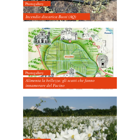
Photogallery
Incendio discarica Bussi (AQ)
Photogallery
Alimenta la bellezza: gli scatti che fanno
innamorare del Fucino