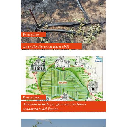
Photogallery
Incendio discarica Bussi (AQ)
Photogallery
Alimenta la bellezza: gli scatti che fanno
innamorare del Fucino