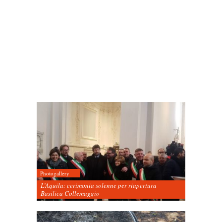
Photogallery
L’Aquila: cerimonia solenne per riapertura
Basilica Collemaggio