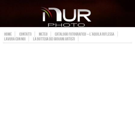
HOME
CONTATTI
METEO
CATALOGO FOTOGRAFICO – L’AQUILA RIFLESSA
LAVORA CON NOI
LA BOTTEGA DEI GIOVANI ARTISTI