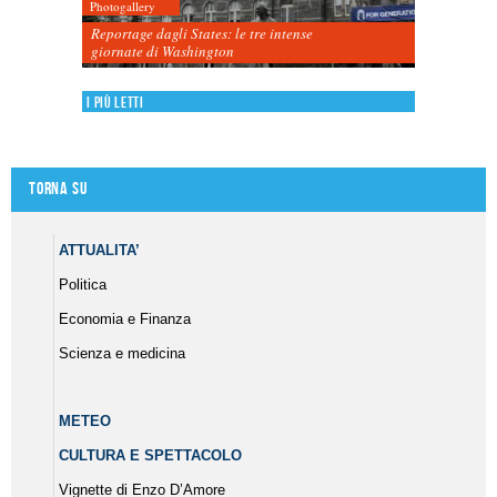
Photogallery
Reportage dagli States: le tre intense
giornate di Washington
I più letti
Torna su
ATTUALITA’
Politica
Economia e Finanza
Scienza e medicina
METEO
CULTURA E SPETTACOLO
Vignette di Enzo D’Amore