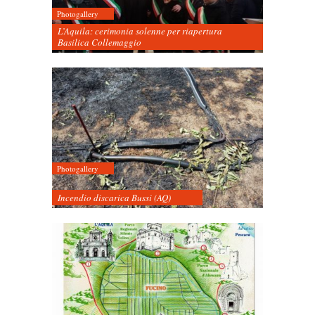
Photogallery
L’Aquila: cerimonia solenne per riapertura
Basilica Collemaggio
Photogallery
Incendio discarica Bussi (AQ)