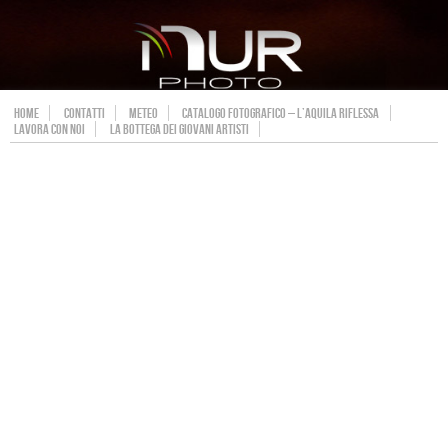
HOME
CONTATTI
METEO
CATALOGO FOTOGRAFICO – L’AQUILA RIFLESSA
LAVORA CON NOI
LA BOTTEGA DEI GIOVANI ARTISTI