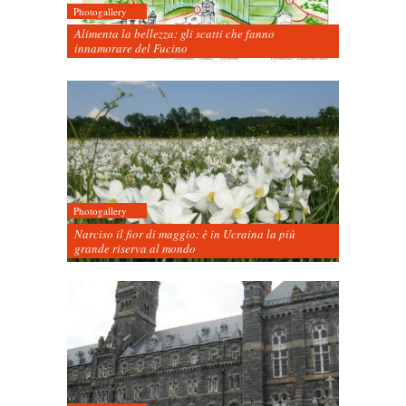
Photogallery
Alimenta la bellezza: gli scatti che fanno
innamorare del Fucino
Photogallery
Narciso il fior di maggio: è in Ucraina la più
grande riserva al mondo