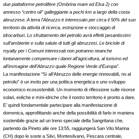
due piattaforme petrolifere (Ombrina mare ed Elsa 2) c
on
annesso “centro oli” galleggiante a pochi km a largo della costa
abruzzese. A terra l’Abruzzo è interessato per circa il 50% del suo
territorio da attività di ricerca, estrazione e stoccaggio di
idrocarburi. Lo sfruttamento del petrolio avrà effetti
pesantissimi
sull’ambiente e sulla salute di tutti gli abruzzesi. Le briciole di
royalty per i Comuni interessati non
potranno neanche
lontanamente compensare i danni all’agricoltura, al turismo ed
all’immagine dell’Abruzzo quale Regione Verde d’Europa”.
La manifestazione “Sì all’Abruzzo delle energie rinnovabili, no al
petrolio” è un invito per una politica energetica e uno sviluppo
economico ecosostenibili. Un momento di riflessione sulle risorse
solari, eoliche e mini-idriche che il nostro territorio è pronto a dare.
E’ quindi fondamentale partecipare alla manifestazione di
domenica, approfittando anche della possibilità di farlo in maniera
sostenibile grazie ad un treno speciale della Sangritana che,
partendo da Pineto alle ore 13:55, raggiungerà San Vito Marina
(CH) dopo le soste a Silvi, Montesilvano, Pescara centrale,