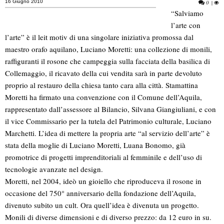
16 Giugno 2010
0
|
“Salviamo
l’arte con
l’arte” è il leit motiv di una singolare iniziativa promossa dal
maestro orafo aquilano, Luciano Moretti: una collezione di monili,
raffiguranti il rosone che campeggia sulla facciata della basilica di
Collemaggio, il ricavato della cui vendita sarà in parte devoluto
proprio al restauro della chiesa tanto cara alla città.
Stamattina
Moretti ha firmato una convenzione con il Comune dell’Aquila,
rappresentato dall’assessore al Bilancio, Silvana Giangiuliani, e con
il vice Commissario per la tutela del Patrimonio culturale, Luciano
Marchetti. L’idea di mettere la propria arte “al servizio dell’arte” è
stata della moglie di Luciano Moretti, Luana Bonomo, già
promotrice di progetti imprenditoriali al femminile e dell’uso di
tecnologie avanzate nel design.
Moretti, nel 2004, ideò un gioiello che riproduceva il rosone in
occasione del 750° anniversario della fondazione dell’Aquila,
divenuto subito un cult. Ora quell’idea è divenuta un progetto.
Monili di diverse dimensioni e di diverso prezzo: da 12 euro in su.