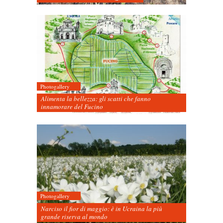
Photogallery
Alimenta la bellezza: gli scatti che fanno
innamorare del Fucino
Photogallery
Narciso il fior di maggio: è in Ucraina la più
grande riserva al mondo