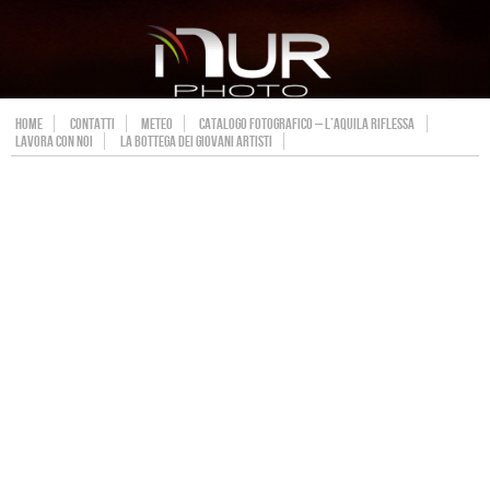
HOME
CONTATTI
METEO
CATALOGO FOTOGRAFICO – L’AQUILA RIFLESSA
LAVORA CON NOI
LA BOTTEGA DEI GIOVANI ARTISTI