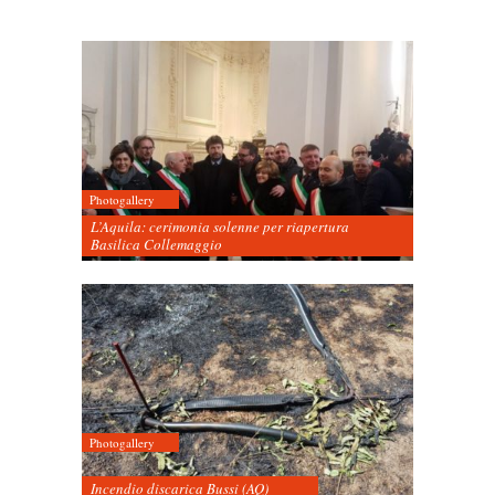
Photogallery
L’Aquila: cerimonia solenne per riapertura
Basilica Collemaggio
Photogallery
Incendio discarica Bussi (AQ)