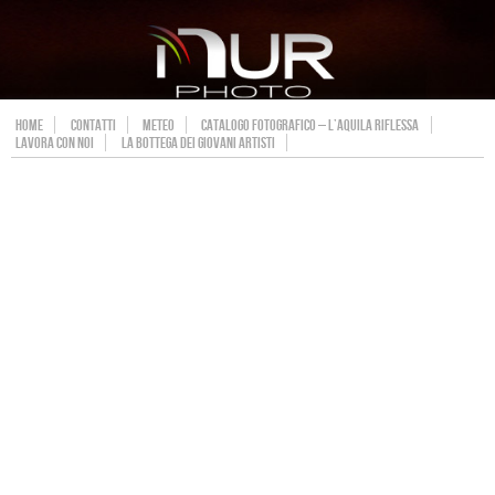
HOME
CONTATTI
METEO
CATALOGO FOTOGRAFICO – L’AQUILA RIFLESSA
LAVORA CON NOI
LA BOTTEGA DEI GIOVANI ARTISTI