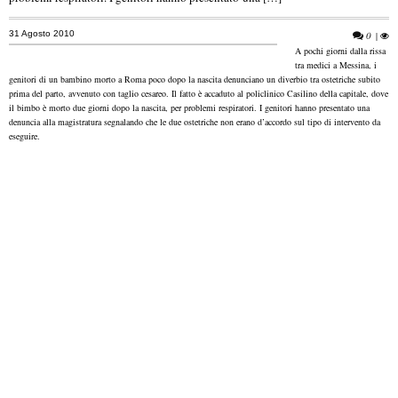
31 Agosto 2010
0
|
A pochi giorni dalla rissa
tra medici a Messina, i
genitori di un bambino morto a Roma poco dopo la nascita denunciano un diverbio tra ostetriche subito
prima del parto, avvenuto con taglio cesareo.
Il fatto è accaduto al policlinico Casilino della capitale, dove
il bimbo è morto due giorni dopo la nascita, per problemi respiratori. I genitori hanno presentato una
denuncia alla magistratura segnalando che le due ostetriche non erano d’accordo sul tipo di intervento da
eseguire.