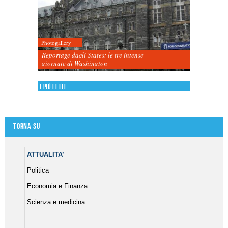
Photogallery
Reportage dagli States: le tre intense
giornate di Washington
I più letti
Torna su
ATTUALITA’
Politica
Economia e Finanza
Scienza e medicina