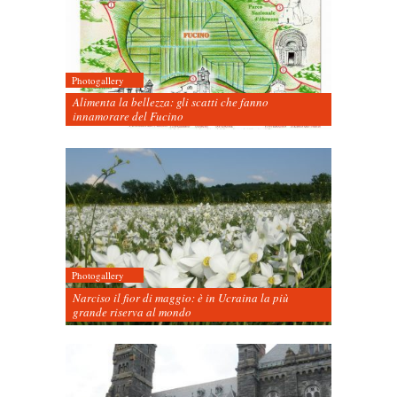
Photogallery
Alimenta la bellezza: gli scatti che fanno
innamorare del Fucino
Photogallery
Narciso il fior di maggio: è in Ucraina la più
grande riserva al mondo