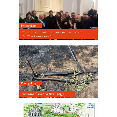
Photogallery
L’Aquila: cerimonia solenne per riapertura
Basilica Collemaggio
Photogallery
Incendio discarica Bussi (AQ)