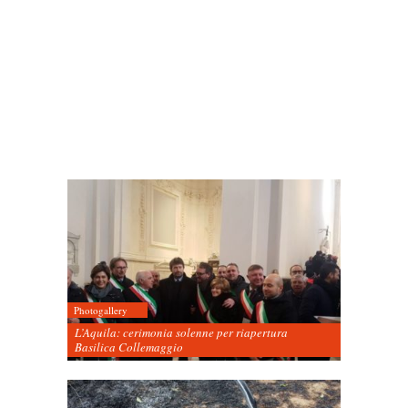
Photogallery
L’Aquila: cerimonia solenne per riapertura
Basilica Collemaggio