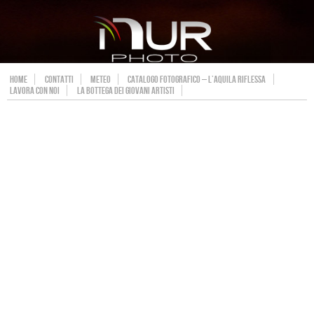
HOME
CONTATTI
METEO
CATALOGO FOTOGRAFICO – L’AQUILA RIFLESSA
LAVORA CON NOI
LA BOTTEGA DEI GIOVANI ARTISTI