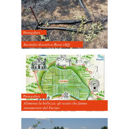
Photogallery
Incendio discarica Bussi (AQ)
Photogallery
Alimenta la bellezza: gli scatti che fanno
innamorare del Fucino