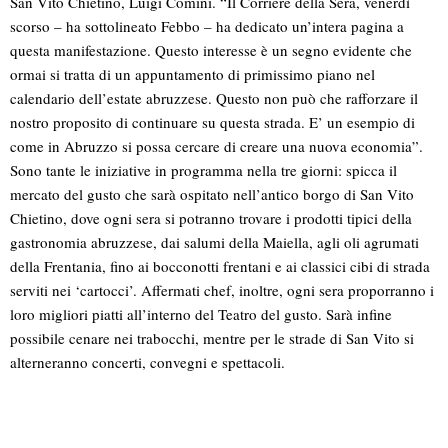
San Vito Chietino, Luigi Comini. “Il Corriere della Sera, venerdì
scorso – ha sottolineato Febbo – ha dedicato un’intera pagina a
questa manifestazione. Questo interesse è un segno evidente che
ormai si tratta di un appuntamento di primissimo piano nel
calendario dell’estate abruzzese. Questo non può che rafforzare il
nostro proposito di continuare su questa strada. E’ un esempio di
come in Abruzzo si possa cercare di creare una nuova economia”.
Sono tante le iniziative in programma nella tre giorni: spicca il
mercato del gusto che sarà ospitato nell’antico borgo di San Vito
Chietino, dove ogni sera si potranno trovare i prodotti tipici della
gastronomia abruzzese, dai salumi della Maiella, agli oli agrumati
della Frentania, fino ai bocconotti frentani e ai classici cibi di strada
serviti nei ‘cartocci’. Affermati chef, inoltre, ogni sera proporranno i
loro migliori piatti all’interno del Teatro del gusto. Sarà infine
possibile cenare nei trabocchi, mentre per le strade di San Vito si
alterneranno concerti, convegni e spettacoli.