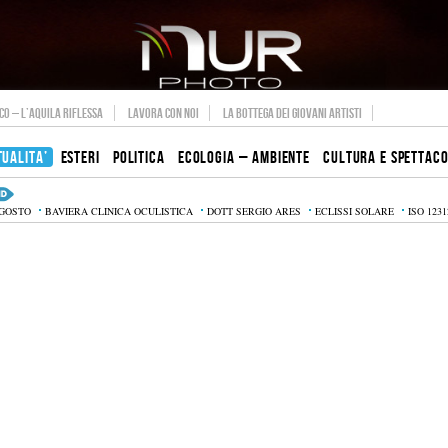
O – L’AQUILA RIFLESSA
LAVORA CON NOI
LA BOTTEGA DEI GIOVANI ARTISTI
TUALITA’
ESTERI
POLITICA
ECOLOGIA – AMBIENTE
CULTURA E SPETTAC
AGOSTO
BAVIERA CLINICA OCULISTICA
DOTT SERGIO ARES
ECLISSI SOLARE
ISO 1231