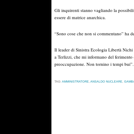
Gli inquirenti stanno vagliando la possibili
essere di matrice anarchica.
“Sono cose che non si commentano” ha dett
Il leader di Sinistra Ecologia Libertà Nichi
a Terlizzi, che mi informano del feriment
preoccupazione. Non tornino i tempi bui”.
TAG:
AMMINISTRATORE
,
ANSALDO NUCLEARE
,
GAMB