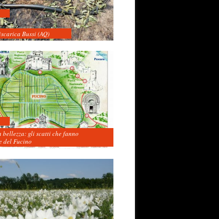
iscarica Bussi (AQ)
 bellezza: gli scatti che fanno
 del Fucino