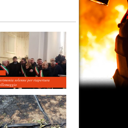
cerimonia solenne per riapertura
ollemaggio