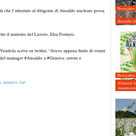
Photogallery
tà che l’attentato al dirigente di Ansaldo nucleare possa
Incendio d
o il ministro del Lavoro, Elsa Fornero.
 Vendola scrive su twitter, “Avevo appena finito di votare
o del manager #Ansaldo a #Genova: orrore e
Photogallery
Alimenta la
A
,
SPARATO
,
TOP
innamorare