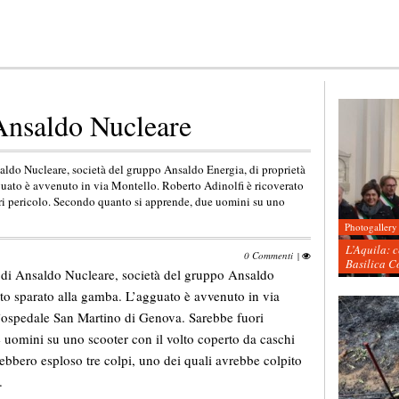
Ansaldo Nucleare
aldo Nucleare, società del gruppo Ansaldo Energia, di proprietà
guato è avvenuto in via Montello. Roberto Adinolfi è ricoverato
ri pericolo. Secondo quanto si apprende, due uomini su uno
Photogallery
L’Aquila: 
0 Commenti
|
Basilica C
 di Ansaldo Nucleare, società del gruppo Ansaldo
ato sparato alla gamba. L’agguato è avvenuto in via
l’ospedale San Martino di Genova. Sarebbe fuori
 uomini su uno scooter con il volto coperto da caschi
vrebbero esploso tre colpi, uno dei quali avrebbe colpito
.