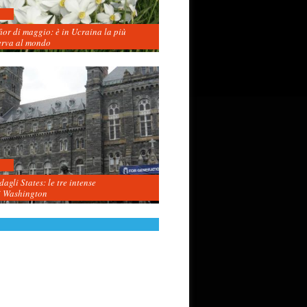
fior di maggio: è in Ucraina la più
erva al mondo
agli States: le tre intense
i Washington