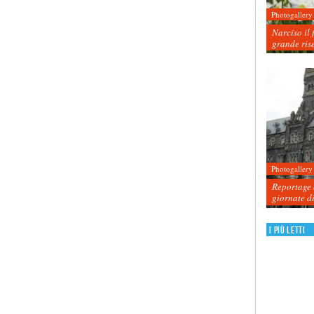
Photogallery
Narciso il 
grande ris
Photogallery
Reportage d
giornate d
I più letti