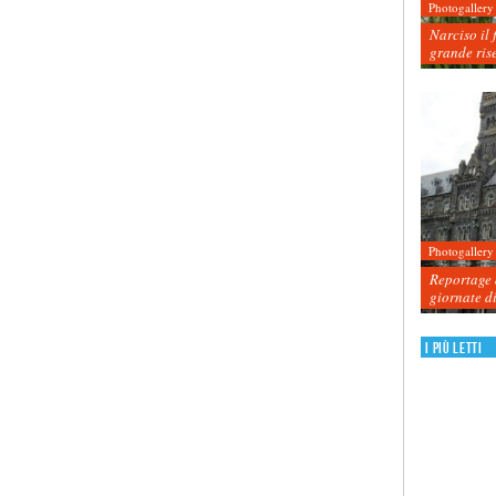
Photogallery
Narciso il 
grande ris
Photogallery
Reportage d
giornate d
I più letti