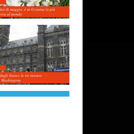
fior di maggio: è in Ucraina la più
erva al mondo
agli States: le tre intense
i Washington