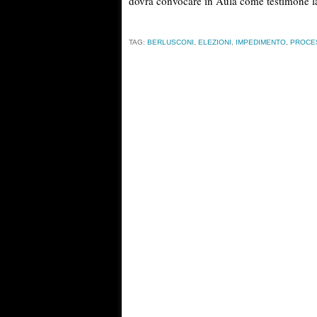
dovrà convocare in Aula come testimone 
TAG:
BERLUSCONI
,
ELEZIONI
,
IMPEDIMENTO
,
PROCE