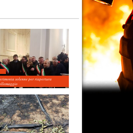
cerimonia solenne per riapertura
ollemaggio