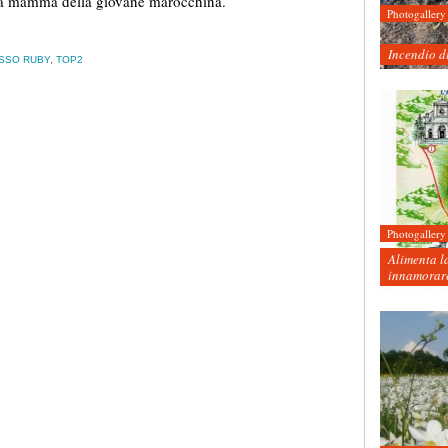
la mamma della giovane marocchina.
Photogallery
Incendio d
SSO RUBY
,
TOP2
Photogallery
Alimenta la
innamorare