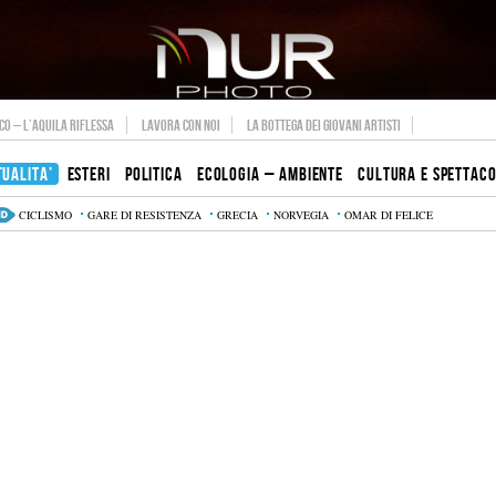
O – L’AQUILA RIFLESSA
LAVORA CON NOI
LA BOTTEGA DEI GIOVANI ARTISTI
TUALITA’
ESTERI
POLITICA
ECOLOGIA – AMBIENTE
CULTURA E SPETTAC
CICLISMO
GARE DI RESISTENZA
GRECIA
NORVEGIA
OMAR DI FELICE