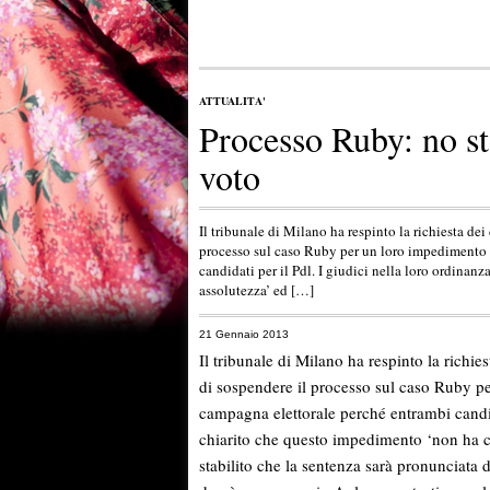
ATTUALITA'
Processo Ruby: no st
voto
Il tribunale di Milano ha respinto la richiesta de
processo sul caso Ruby per un loro impedimento 
candidati per il Pdl. I giudici nella loro ordina
assolutezza’ ed […]
21 Gennaio 2013
Il tribunale di Milano ha respinto la richie
di sospendere il processo sul caso Ruby p
campagna elettorale perché entrambi candid
chiarito che questo impedimento ‘non ha ca
stabilito che la sentenza sarà pronunciata 