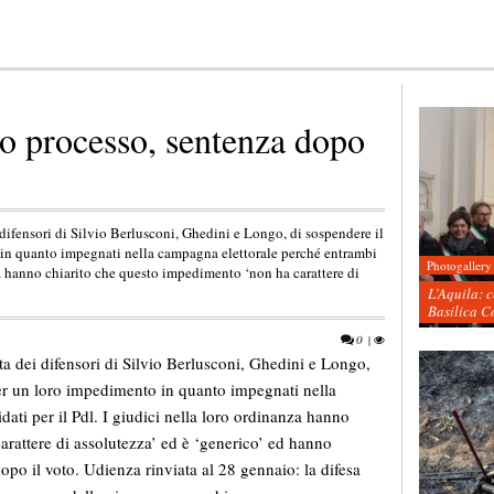
o processo, sentenza dopo
i difensori di Silvio Berlusconi, Ghedini e Longo, di sospendere il
in quanto impegnati nella campagna elettorale perché entrambi
Photogallery
nza hanno chiarito che questo impedimento ‘non ha carattere di
L’Aquila: 
Basilica C
0
|
sta dei difensori di Silvio Berlusconi, Ghedini e Longo,
er un loro impedimento in quanto impegnati nella
ati per il Pdl. I giudici nella loro ordinanza hanno
rattere di assolutezza’ ed è ‘generico’ ed hanno
dopo il voto. Udienza rinviata al 28 gennaio: la difesa