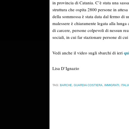
in provincia di Catania. C’è stata una sassa
struttura che ospita 2800 persone in attesa d
della sommossa è stata data dal fermo di u
malessere è chiaramente legata alla lunga at
di carcere, persone colpevoli di nessun rea
sociali, in cui far stazionare persone di cu
qu
Vedi anche il video sugli sbarchi di ieri
Lisa D’Ignazio
TAG:
BARCHE
,
GUARDIA COSTIERA
,
IMMIGRATI
,
ITALI