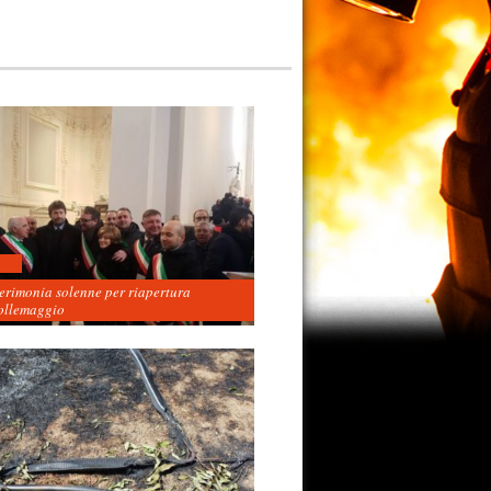
cerimonia solenne per riapertura
ollemaggio