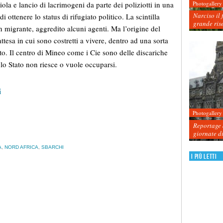
Photogallery
iola e lancio di lacrimogeni da parte dei poliziotti in una
Narciso il 
i ottenere lo status di rifugiato politico. La scintilla
grande ris
n migrante, aggredito alcuni agenti. Ma l’origine del
tesa in cui sono costretti a vivere, dentro ad una sorta
to. Il centro di Mineo come i Cie sono delle discariche
i lo Stato non riesce o vuole occuparsi.
i
Photogallery
Reportage d
giornate d
A
,
NORD AFRICA
,
SBARCHI
I più letti