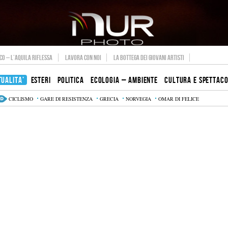
O – L’AQUILA RIFLESSA
LAVORA CON NOI
LA BOTTEGA DEI GIOVANI ARTISTI
TUALITA’
ESTERI
POLITICA
ECOLOGIA – AMBIENTE
CULTURA E SPETTAC
CICLISMO
GARE DI RESISTENZA
GRECIA
NORVEGIA
OMAR DI FELICE