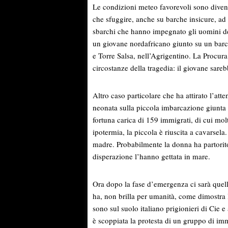
Le condizioni meteo favorevoli sono divent
che sfuggire, anche su barche insicure, ad u
sbarchi che hanno impegnato gli uomini de
un giovane nordafricano giunto su un barc
e Torre Salsa, nell’Agrigentino. La Procura
circostanze della tragedia: il giovane sareb
Altro caso particolare che ha attirato l’atte
neonata sulla piccola imbarcazione giunta 
fortuna carica di 159 immigrati, di cui molti
ipotermia, la piccola è riuscita a cavarsela.
madre. Probabilmente la donna ha partorito 
disperazione l’hanno gettata in mare.
Ora dopo la fase d’emergenza ci sarà quella
ha, non brilla per umanità, come dimostra l
sono sul suolo italiano prigionieri di Cie e a
è scoppiata la protesta di un gruppo di immi