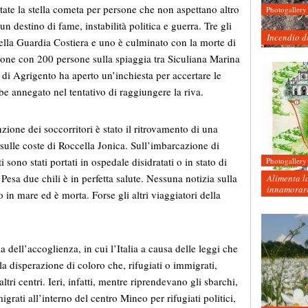
ate la stella cometa per persone che non aspettano altro
Photogallery
n destino di fame, instabilità politica e guerra. Tre gli
Incendio d
lla Guardia Costiera e uno è culminato con la morte di
one con 200 persone sulla spiaggia tra Siculiana Marina
 di Agrigento ha aperto un’inchiesta per accertare le
be annegato nel tentativo di raggiungere la riva.
nzione dei soccorritori è stato il ritrovamento di una
sulle coste di Roccella Jonica. Sull’imbarcazione di
 sono stati portati in ospedale disidratati o in stato di
Photogallery
 Pesa due chili è in perfetta salute. Nessuna notizia sulla
Alimenta la
innamorare
in mare ed è morta. Forse gli altri viaggiatori della
 dell’accoglienza, in cui l’Italia a causa delle leggi che
a disperazione di coloro che, rifugiati o immigrati,
ltri centri. Ieri, infatti, mentre riprendevano gli sbarchi,
grati all’interno del centro Mineo per rifugiati politici,