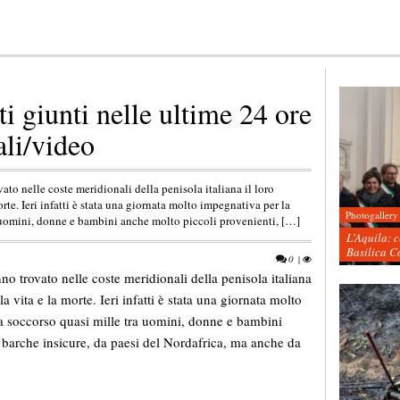
i giunti nelle ultime 24 ore
ali/video
to nelle coste meridionali della penisola italiana il loro
rte. Ieri infatti è stata una giornata molto impegnativa per la
Photogallery
 uomini, donne e bambini anche molto piccoli provenienti, […]
L’Aquila: 
Basilica C
0
|
o trovato nelle coste meridionali della penisola italiana
a vita e la morte. Ieri infatti è stata una giornata molto
a soccorso quasi mille tra uomini, donne e bambini
o barche insicure, da paesi del Nordafrica, ma anche da