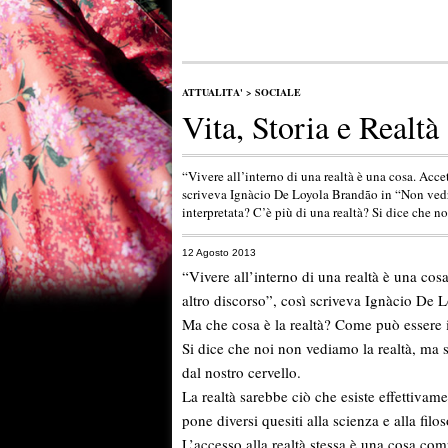
ATTUALITA'
>
SOCIALE
Vita, Storia e Realtà
“Vivere all’interno di una realtà è una cosa. Accet
scriveva Ignàcio De Loyola Brandão in “Non vedr
interpretata? C’è più di una realtà? Si dice che n
12 Agosto 2013
“Vivere all’interno di una realtà è una cosa
altro discorso”, così scriveva Ignàcio De 
Ma che cosa è la realtà? Come può essere i
Si dice che noi non vediamo la realtà, ma 
dal nostro cervello.
La realtà sarebbe ciò che esiste effettivam
pone diversi quesiti alla scienza e alla filos
L’accesso alla realtà stessa è una cosa comp