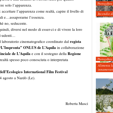
Photogallery
ere solo l’apparenza.
accettare l’apparenza come realtà, capire il livello di
Incendio d
iali e…assaporarne l’essenza.
chè no, seducente.
quindi, diversi nel modo di esser-ci e di vivere la loro
il-udenti…
regista
del laboratorio cinematografico coordinato dal
 “L’Impronta” ONLUS de L’Aquila
in collaborazione
inciale de L’Aquila
Regione
e con il sostegno della
 realtà spesso poco conosciuta o interpretata
Photogallery
Alimenta la
innamorare
 dell’Ecologico International Film Festival
 24 agosto a Nardò (Le).
Roberta Masci