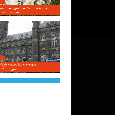
fior di maggio: è in Ucraina la più
erva al mondo
agli States: le tre intense
i Washington