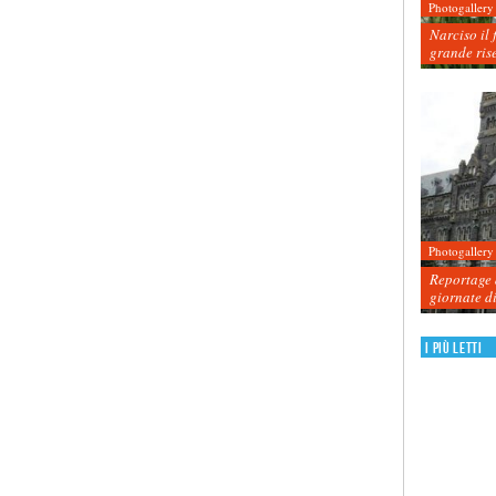
Photogallery
Narciso il 
grande ris
Photogallery
Reportage d
giornate d
I più letti