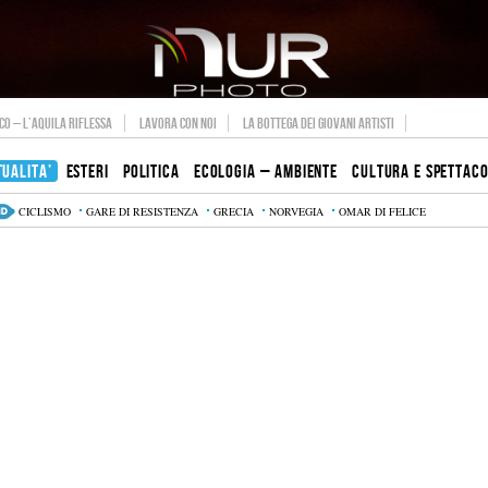
O – L’AQUILA RIFLESSA
LAVORA CON NOI
LA BOTTEGA DEI GIOVANI ARTISTI
TUALITA’
ESTERI
POLITICA
ECOLOGIA – AMBIENTE
CULTURA E SPETTAC
CICLISMO
GARE DI RESISTENZA
GRECIA
NORVEGIA
OMAR DI FELICE