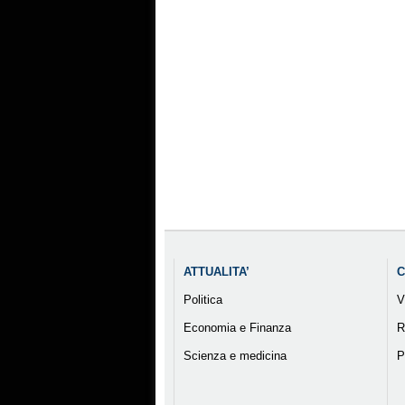
ATTUALITA’
C
Politica
V
Economia e Finanza
R
Scienza e medicina
P