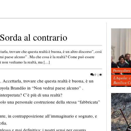
 Sorda al contrario
tarla, trovare che questa realtà è buona, è un altro discorso”, così
ai paese alcuno” . Ma che cosa è la realtà? Come può essere
oi non vediamo la realtà, ma […]
Photogallery
0
|
L’Aquila: 
. Accettarla, trovare che questa realtà è buona, è un
Basilica C
Loyola Brandão in “Non vedrai paese alcuno” .
nterpretata? C’è più di una realtà?
solo una personale costruzione della stessa “fabbricata”
ente, in contrapposizione all’immaginario e sognato, e
ofia.
lessa e mai definitiva: i nostri sensi per quanto