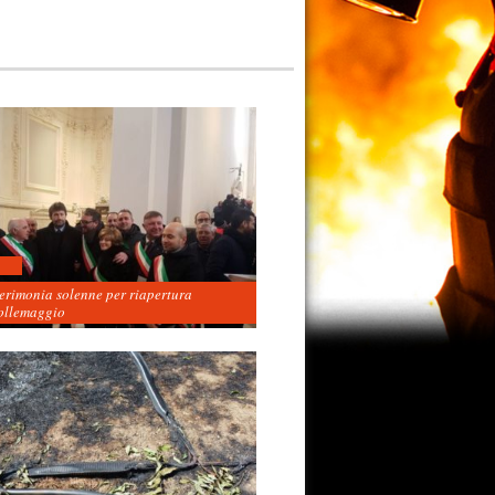
cerimonia solenne per riapertura
ollemaggio