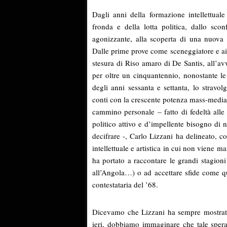
Dagli anni della formazione intellettuale 
fronda e della lotta politica, dallo s
agonizzante, alla scoperta di una nuova
Dalle prime prove come sceneggiatore e ai
stesura di Riso amaro di De Santis, all’avv
per oltre un cinquantennio, nonostante le 
degli anni sessanta e settanta, lo stravol
conti con la crescente potenza mass-mediat
cammino personale – fatto di fedeltà alle
politico attivo e d’impellente bisogno di 
decifrare -, Carlo Lizzani ha delineato, con
intellettuale e artistica in cui non viene m
ha portato a raccontare le grandi stagion
all’Angola…) o ad accettare sfide come qu
contestataria del ’68.
Dicevamo che Lizzani ha sempre mostrato
ieri, dobbiamo immaginare che tale spera