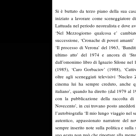
Si è buttato da terzo piano della sua cas
iniziato a lavorare come sceneggiatore di
Lattuada nel periodo neorealista e dove a
‘Nel Mezzogiorno qualcosa e’ cambiato’
successione, ‘Cronache di poveri amanti’ 
‘Il processo di Verona’ del 1963, ‘Bandit
ultimo atto’ del 1974 e ancora di ‘Sto
dall’omonimo libro di Ignazio Silone nel 
(1985), ‘Caro Gorbaciov’ (1988), ‘Cattiv
oltre agli sceneggiati televisivi ‘Nucleo
cinema lui ha sempre creduto, anche q
italiano’, quando ha diretto (dal 1979 al 1
con la pubblicazione della raccolta di su
Novecento’, in cui trovano posto aneddoti
l’autobiografia ‘Il mio lungo viaggio nel se
autentico, appassionato narratore del no
sempre inserito note sulla politica e sull
suo gesto non può che riportare alla memor