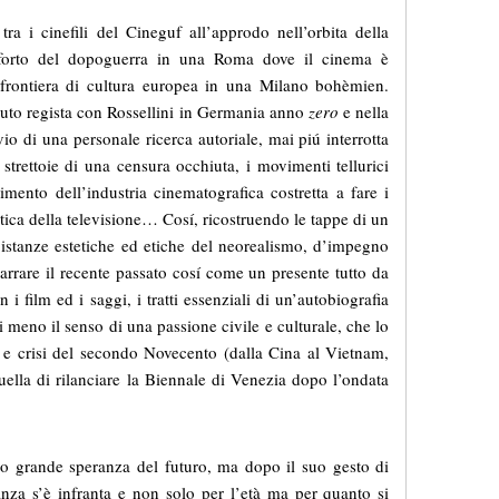
tra i cinefili del Cineguf all’approdo nell’orbita della
conforto del dopoguerra in una Roma dove il cinema è
 frontiera di cultura europea in una Milano bohèmien.
uto regista con Rossellini in Germania anno
zero
e nella
io di una personale ricerca autoriale, mai piú interrotta
strettoie di una censura occhiuta, i movimenti tellurici
gimento dell’industria cinematografica costretta a fare i
ica della televisione… Cosí, ricostruendo le tappe di un
 istanze estetiche ed etiche del neorealismo, d’impegno
narrare il recente passato cosí come un presente tutto da
 i film ed i saggi, i tratti essenziali di un’autobiografia
ai meno il senso di una passione civile e culturale, che lo
i e crisi del secondo Novecento (dalla Cina al Vietnam,
ella di rilanciare la Biennale di Venezia dopo l’ondata
 grande speranza del futuro, ma dopo il suo gesto di
nza s’è infranta e non solo per l’età ma per quanto si