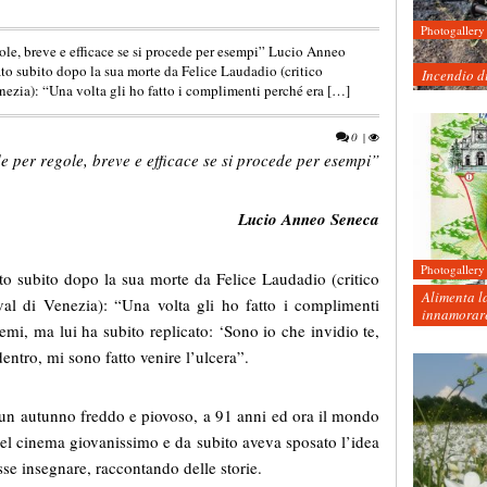
Photogallery
gole, breve e efficace se si procede per esempi” Lucio Anneo
ato subito dopo la sua morte da Felice Laudadio (critico
Incendio d
enezia): “Una volta gli ho fatto i complimenti perché era […]
0
|
e per regole, breve e efficace se si procede per esempi
”
Lucio Anneo Seneca
Photogallery
ato subito dopo la sua morte da Felice Laudadio (critico
Alimenta la
val di Venezia): “Una volta gli ho fatto i complimenti
innamorare
mi, ma lui ha subito replicato: ‘Sono io che invidio te,
 dentro, mi sono fatto venire l’ulcera”.
 di un autunno freddo e piovoso, a 91 anni ed ora il mondo
del cinema giovanissimo e da subito aveva sposato l’idea
sse insegnare, raccontando delle storie.