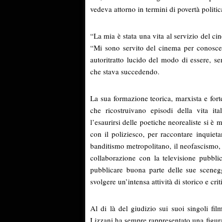
vedeva attorno in termini di povertà politica,
“La mia è stata una vita al servizio del c
“Mi sono servito del cinema per conoscer
autoritratto lucido del modo di essere, s
che stava succedendo.
La sua formazione teorica, marxista e fort
che ricostruivano episodi della vita ita
l’esaurirsi delle poetiche neorealiste si è
con il poliziesco, per raccontare inquiet
banditismo metropolitano, il neofascismo, 
collaborazione con la televisione pubblic
pubblicare buona parte delle sue scenegg
svolgere un’intensa attività di storico e cri
Al di là del giudizio sui suoi singoli film
Lizzani ha sempre rappresentato una figur