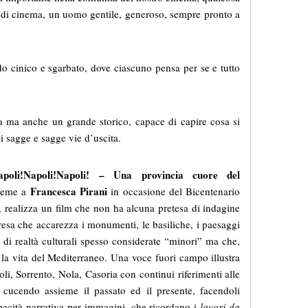
 di cinema, un uomo gentile, generoso, sempre pronto a
 cinico e sgarbato, dove ciascuno pensa per se e tutto
 ma anche un grande storico, capace di capire cosa si
ni sagge e sagge vie d’uscita.
apoli!Napoli!Napoli! – Una provincia cuore del
Francesca Pirani
sieme a
in occasione del Bicentenario
, realizza un film che non ha alcuna pretesa di indagine
resa che accarezza i monumenti, le basiliche, i paesaggi
a di realtà culturali spesso considerate “minori” ma che,
 la vita del Mediterraneo. Una voce fuori campo illustra
li, Sorrento, Nola, Casoria con continui riferimenti alle
cucendo assieme il passato ed il presente, facendoli
apacità narrativa per immagini, che ricordano i
lavori da