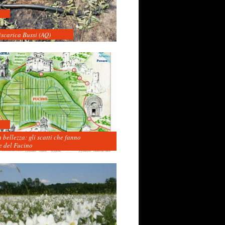
iscarica Bussi (AQ)
 bellezza: gli scatti che fanno
 del Fucino