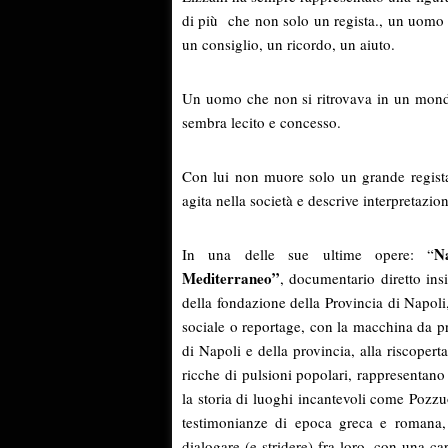
di più che non solo un regista., un uomo
un consiglio, un ricordo, un aiuto.
Un uomo che non si ritrovava in un mondo
sembra lecito e concesso.
Con lui non muore solo un grande regista
agita nella società e descrive interpretazio
N
In una delle sue ultime opere: “
Mediterraneo”
, documentario diretto in
della fondazione della Provincia di Napoli
sociale o reportage, con la macchina da p
di Napoli e della provincia, alla riscopert
ricche di pulsioni popolari, rappresentano
la storia di luoghi incantevoli come Pozzuo
testimonianze di epoca greca e romana, 
dialogare (e stridere) fra loro, con una c