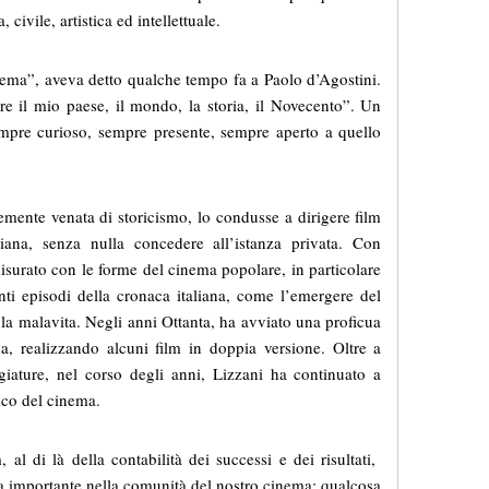
 civile, artistica ed intellettuale.
inema”, aveva detto qualche tempo fa a Paolo d’Agostini.
e il mio paese, il mondo, la storia, il Novecento”. Un
empre curioso, sempre presente, sempre aperto a quello
emente venata di storicismo, lo condusse a dirigere film
liana, senza nulla concedere all’istanza privata. Con
 misurato con le forme del cinema popolare, in particolare
anti episodi della cronaca italiana, come l’emergere del
la malavita. Negli anni Ottanta, ha avviato una proficua
a, realizzando alcuni film in doppia versione. Oltre a
iature, nel corso degli anni, Lizzani ha continuato a
tico del cinema.
, al di là della contabilità dei successi e dei risultati,
a importante nella comunità del nostro cinema; qualcosa