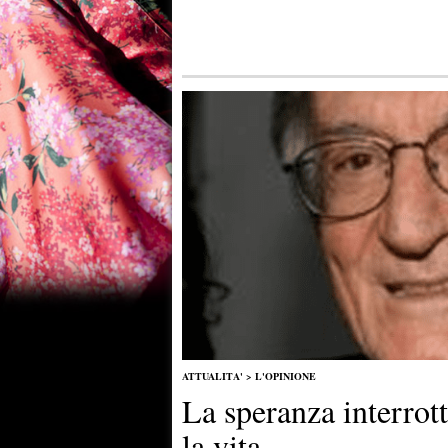
ATTUALITA'
>
L'OPINIONE
La speranza interrott
la vita