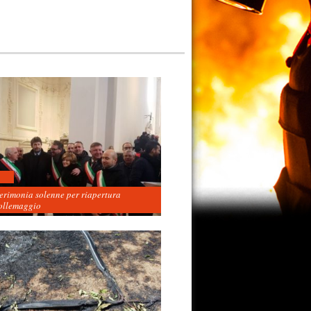
cerimonia solenne per riapertura
ollemaggio