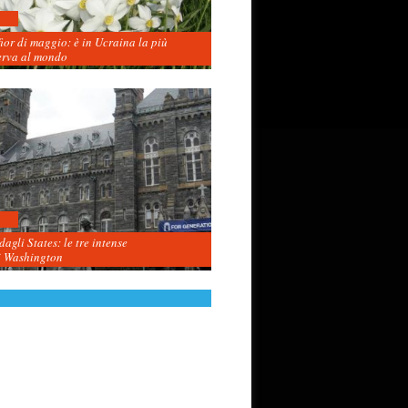
fior di maggio: è in Ucraina la più
erva al mondo
agli States: le tre intense
i Washington