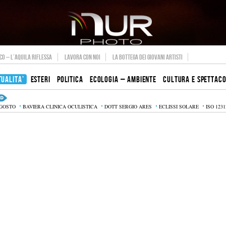
O – L’AQUILA RIFLESSA
LAVORA CON NOI
LA BOTTEGA DEI GIOVANI ARTISTI
TUALITA’
ESTERI
POLITICA
ECOLOGIA – AMBIENTE
CULTURA E SPETTAC
AGOSTO
BAVIERA CLINICA OCULISTICA
DOTT SERGIO ARES
ECLISSI SOLARE
ISO 1231