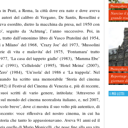
Photogallery
a in Prati, a Roma, la città dove era nato e dove aveva
Narciso il 
 autori del calibro di Vergano, De Santis, Rossellini e
grande ris
veva esordito, dietro la macchina da presa, nel 1950 con
, seguito da ‘Achtung’, l’anno successivo. Poi, in
, tratto dall’omonimo libro di Vasco Pratolini del 1954,
i a Milano’ del 1968, ‘Crazy Joe’ del 1973, ‘Mussolini
rie di vita e malavita’ del 1975, ‘Fontamara’ tratto
1977, ‘La casa del tappeto giallo’ (1983), ‘Mamma Ebe’
a’ (1991), ‘Celluloide’ (1995), ‘Hotel Meina’ (2007),
Photogallery
 Zero’ (1984), ‘Un’isola’ del 1986 e ‘La trappola’. Nel
Reportage d
uando ha scritto una memorabile ‘Storia del cinema
giornate d
982) il Festival del Cinema di Venezia e, più di recente,
oi scritti di vario genere, intitolata: ‘Attraverso il
I più letti
 sul mondo del cinema neorealista italiano, e, nel 2007,
colo breve’, dove ci mostra il suo volto più autentico, di
vecento: voce riflessiva del nostro cinema, in cui ha
a storia che tanto lo appassionavano. Aveva 91 anni ed il
ia quello di Mario Monicelli, che pose fine alla sua vita