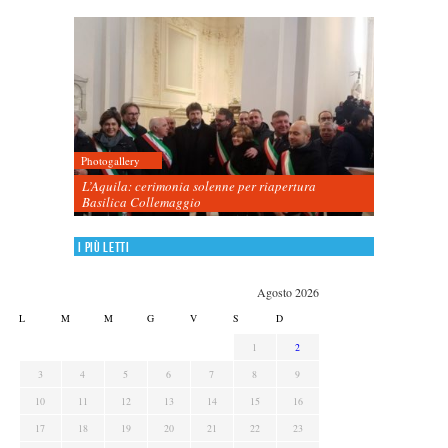
Photogallery
L’Aquila: cerimonia solenne per riapertura
Basilica Collemaggio
I più letti
Agosto 2026
L
M
M
G
V
S
D
1
2
3
4
5
6
7
8
9
10
11
12
13
14
15
16
17
18
19
20
21
22
23