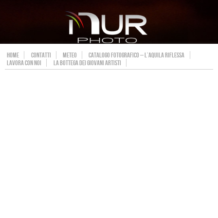
HOME
CONTATTI
METEO
CATALOGO FOTOGRAFICO – L’AQUILA RIFLESSA
LAVORA CON NOI
LA BOTTEGA DEI GIOVANI ARTISTI