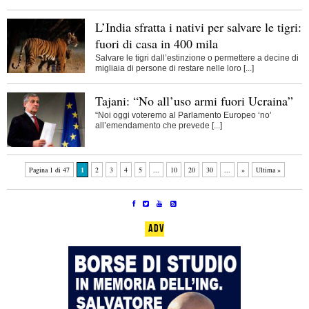
L’India sfratta i nativi per salvare le tigri:
fuori di casa in 400 mila
Salvare le tigri dall’estinzione o permettere a decine di
migliaia di persone di restare nelle loro [...]
Tajani: “No all’uso armi fuori Ucraina”
“Noi oggi voteremo al Parlamento Europeo ‘no’
all’emendamento che prevede [...]
Pagina 1 di 47
1
2
3
4
5
...
10
20
30
...
»
Ultima »
ADV