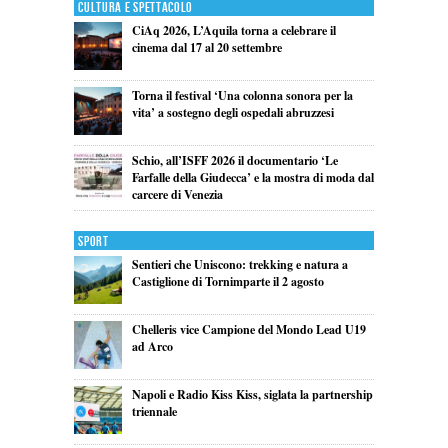
Cultura e Spettacolo
CiAq 2026, L’Aquila torna a celebrare il
cinema dal 17 al 20 settembre
Torna il festival ‘Una colonna sonora per la
vita’ a sostegno degli ospedali abruzzesi
Schio, all’ISFF 2026 il documentario ‘Le
Farfalle della Giudecca’ e la mostra di moda dal
carcere di Venezia
Sport
Sentieri che Uniscono: trekking e natura a
Castiglione di Tornimparte il 2 agosto
Chelleris vice Campione del Mondo Lead U19
ad Arco
Napoli e Radio Kiss Kiss, siglata la partnership
triennale