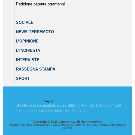
Petizione patente ottantenni
SOCIALE
NEWS TERREMOTO
L’OPINIONE
L’INCHIESTA
INTERVISTE
RASSEGNA STAMPA
SPORT
Direttore responsabile: Luisa Stifani
| Aut. Trib. L'Aquila n° 519
del 5 luglio 2004 | Iscrizione ROC nr. 17677
Copyright © 2026 L'Impronta. All right reserved.
Alcune delle foto presenti sono state prese da Internet, e quindi valutate di pubblico
dominio.