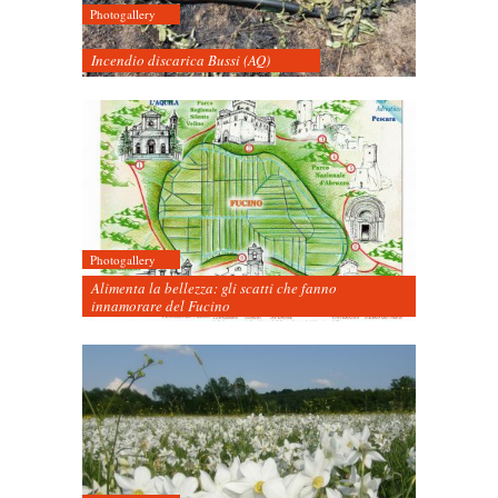
Photogallery
Incendio discarica Bussi (AQ)
Photogallery
Alimenta la bellezza: gli scatti che fanno
innamorare del Fucino