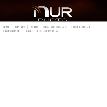
HOME
CONTATTI
METEO
CATALOGO FOTOGRAFICO – L’AQUILA RIFLESSA
LAVORA CON NOI
LA BOTTEGA DEI GIOVANI ARTISTI