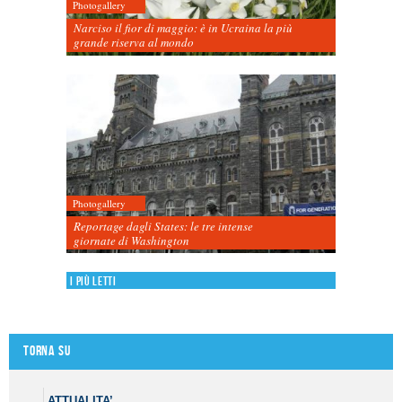
Photogallery
Narciso il fior di maggio: è in Ucraina la più
grande riserva al mondo
Photogallery
Reportage dagli States: le tre intense
giornate di Washington
I più letti
Torna su
ATTUALITA’