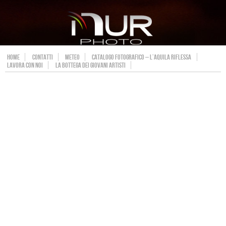
HOME
CONTATTI
METEO
CATALOGO FOTOGRAFICO – L’AQUILA RIFLESSA
LAVORA CON NOI
LA BOTTEGA DEI GIOVANI ARTISTI