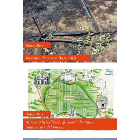
Photogallery
Incendio discarica Bussi (AQ)
Photogallery
Alimenta la bellezza: gli scatti che fanno
innamorare del Fucino