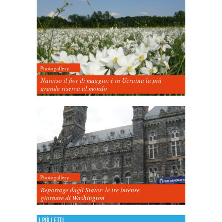
Photogallery
Narciso il fior di maggio: è in Ucraina la più
grande riserva al mondo
Photogallery
Reportage dagli States: le tre intense
giornate di Washington
I più letti