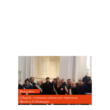
Photogallery
L’Aquila: cerimonia solenne per riapertura
Basilica Collemaggio