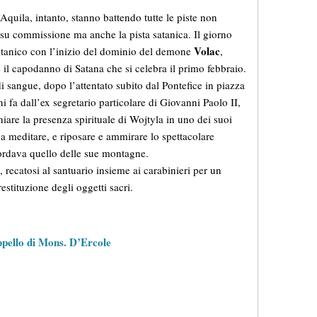
Aquila, intanto, stanno battendo tutte le piste non
o su commissione ma anche la pista satanica. Il giorno
Volac
 satanico con l’inizio del dominio del demone
,
 il capodanno di Satana che si celebra il primo febbraio.
 di sangue, dopo l’attentato subito dal Pontefice in piazza
i fa dall’ex segretario particolare di Giovanni Paolo II,
iare la presenza spirituale di Wojtyla in uno dei suoi
o a meditare, e riposare e ammirare lo spettacolare
cordava quello delle sue montagne.
, recatosi al santuario insieme ai carabinieri per un
estituzione degli oggetti sacri.
ppello di Mons. D’Ercole