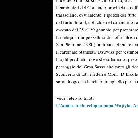
falde del Gran Sasso, vicino a L’Aquila.
I carabinieri del Comando provinciale dell’
tralasciano, ovviamente, l’ipotesi del furt
del furto, infatti, coincide nel calendario
evocato dal 25 al 29 gennaio per preparare
La reliquia (un pezzettino di stoffa intrisa
San Pietro nel 1980) fu donata circa tre ann
il cardinale Stanislaw Dzuwisz per testimon
luoghi prediletti, dove si era fermato spes
paesaggio del Gran Sasso che tanto gli ri
Sconcerto di tutti i fedeli e Mons. D’Ercole
sopralluogo, ha lanciato un appello per la r
Vedi video su tikotv
L’Aquila, furto reliquia papa Wojtyla. A