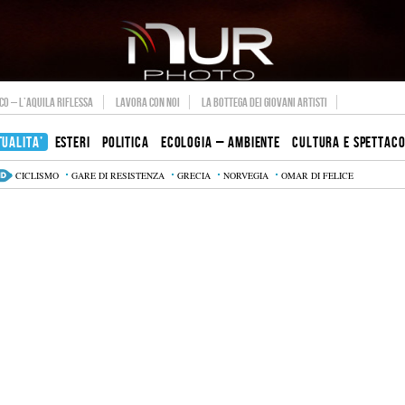
O – L’AQUILA RIFLESSA
LAVORA CON NOI
LA BOTTEGA DEI GIOVANI ARTISTI
TUALITA’
ESTERI
POLITICA
ECOLOGIA – AMBIENTE
CULTURA E SPETTAC
CICLISMO
GARE DI RESISTENZA
GRECIA
NORVEGIA
OMAR DI FELICE