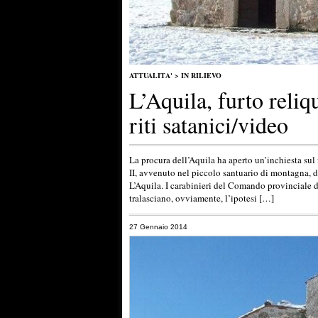
ATTUALITA'
>
IN RILIEVO
L’Aquila, furto reliqu
riti satanici/video
La procura dell’Aquila ha aperto un’inchiesta sul
II, avvenuto nel piccolo santuario di montagna, di
L’Aquila. I carabinieri del Comando provinciale de
tralasciano, ovviamente, l’ipotesi […]
27 Gennaio 2014