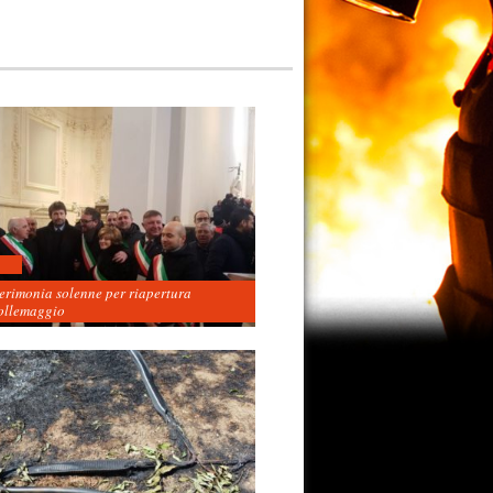
cerimonia solenne per riapertura
ollemaggio