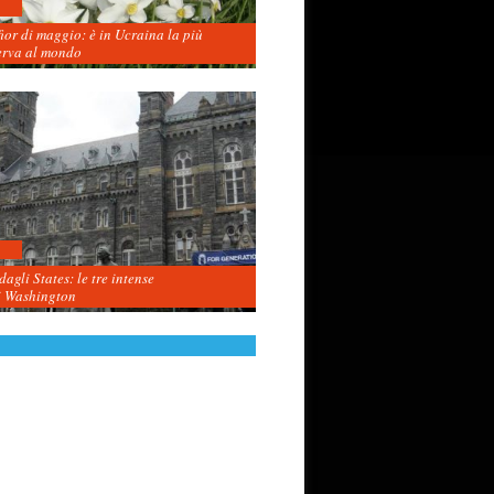
fior di maggio: è in Ucraina la più
erva al mondo
agli States: le tre intense
i Washington