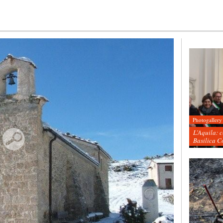
Photogallery
L’Aquila: 
Basilica C