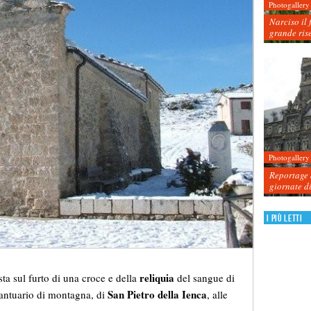
Photogallery
Narciso il 
grande ris
Photogallery
Reportage d
giornate d
I più letti
reliquia
ta sul furto di una croce e della
del sangue di
San Pietro della Ienca
santuario di montagna, di
, alle