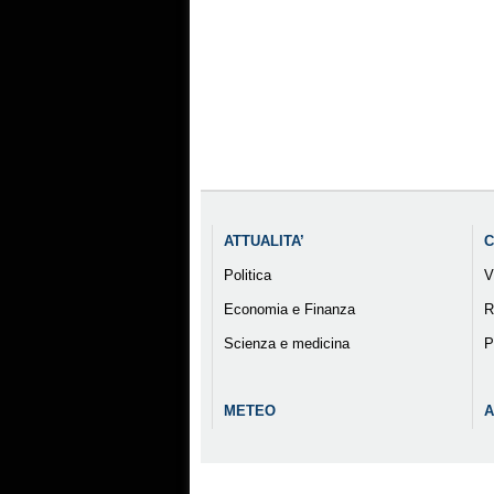
ATTUALITA’
C
Politica
V
Economia e Finanza
R
Scienza e medicina
P
METEO
A