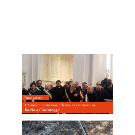
Photogallery
L’Aquila: cerimonia solenne per riapertura
Basilica Collemaggio