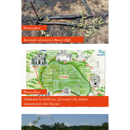
Photogallery
Incendio discarica Bussi (AQ)
Photogallery
Alimenta la bellezza: gli scatti che fanno
innamorare del Fucino