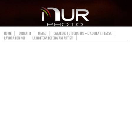
HOME
CONTATTI
METEO
CATALOGO FOTOGRAFICO – L’AQUILA RIFLESSA
LAVORA CON NOI
LA BOTTEGA DEI GIOVANI ARTISTI