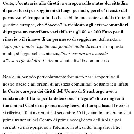
e’contraria alla direttiva europea sullo status dei cittadini
Corte,
di paesi terzi per soggiorni di lungo periodo, perche’ il costo del
permesso e’ troppo alto.
Lo ha stabilito una sentenza della Corte di
“boccia” la richiesta agli extra-comunitari
giustizia europea, che
di pagare un contributo variabile tra gli 80 e i 200 Euro per il
rilascio o il rinnovo di un permesso di soggiorno
, definendola
“sproporzionata rispetto alla finalita’ dalla direttiva”:
in questo
modo, si legge nella sentenza
, “puo’ creare un ostacolo
all’esercizio dei diritti”
riconosciuti a livello comunitario.
Non è un periodo particolarmente fortunato per i rapporti tra il
nostro paese e gli organi di giustizia comunitari. Soltanto ieri infatti
la Corte europea dei diritti dell’Uomo di Strasburgo aveva
condannato l’Italia per la detenzione “illegale” di tre migranti
tunisini nel Centro di prima accoglienza di Lampedusa.
Il ricorso
si riferiva a fatti avvenuti nel settembre 2011, quando i tre erano stati
prima trattenuti nel Centro di prima accoglienza dell’isola e poi
caricati su navi-prigione a Palermo, in attesa del rimpatrio. I tre