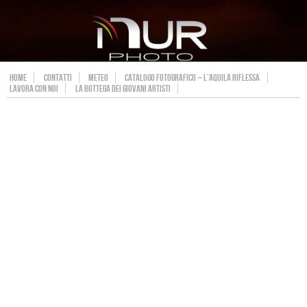
HOME
CONTATTI
METEO
CATALOGO FOTOGRAFICO – L’AQUILA RIFLESSA
LAVORA CON NOI
LA BOTTEGA DEI GIOVANI ARTISTI