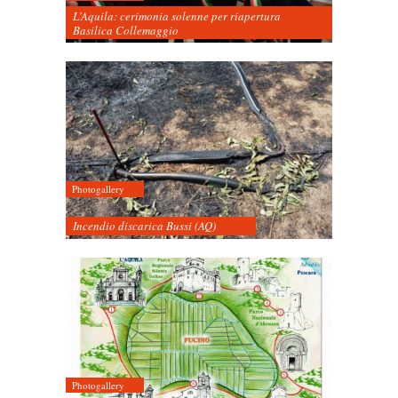
L’Aquila: cerimonia solenne per riapertura
Basilica Collemaggio
Photogallery
Incendio discarica Bussi (AQ)
Photogallery