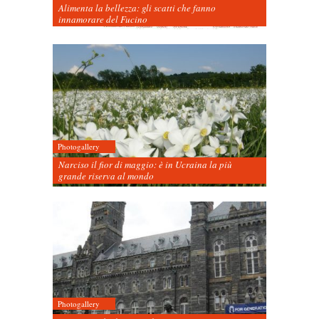
Alimenta la bellezza: gli scatti che fanno
innamorare del Fucino
Photogallery
Narciso il fior di maggio: è in Ucraina la più
grande riserva al mondo
Photogallery