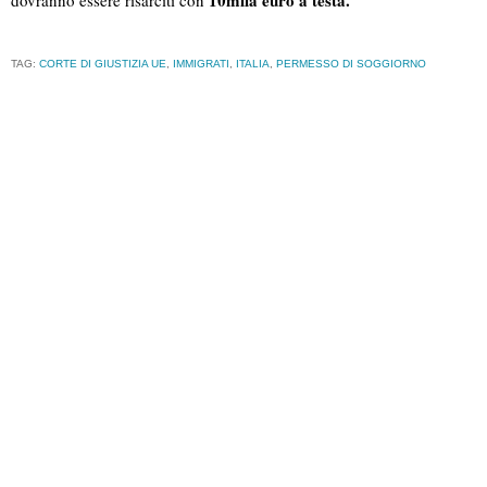
10mila euro a testa.
dovranno essere risarciti con
TAG:
CORTE DI GIUSTIZIA UE
,
IMMIGRATI
,
ITALIA
,
PERMESSO DI SOGGIORNO