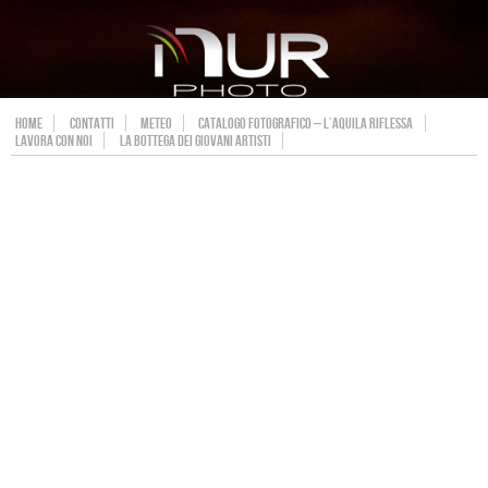
HOME
CONTATTI
METEO
CATALOGO FOTOGRAFICO – L’AQUILA RIFLESSA
LAVORA CON NOI
LA BOTTEGA DEI GIOVANI ARTISTI