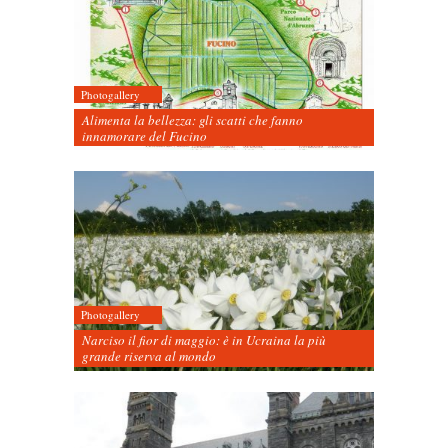
Photogallery
Alimenta la bellezza: gli scatti che fanno
innamorare del Fucino
Photogallery
Narciso il fior di maggio: è in Ucraina la più
grande riserva al mondo