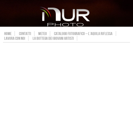
HOME
CONTATTI
METEO
CATALOGO FOTOGRAFICO – L’AQUILA RIFLESSA
LAVORA CON NOI
LA BOTTEGA DEI GIOVANI ARTISTI