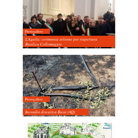
Photogallery
L’Aquila: cerimonia solenne per riapertura
Basilica Collemaggio
Photogallery
Incendio discarica Bussi (AQ)