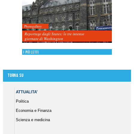
Photogallery
Reportage dagli States: le tre intense
giornate di Washington
I più letti
Torna su
ATTUALITA’
Politica
Economia e Finanza
Scienza e medicina