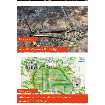
Photogallery
Incendio discarica Bussi (AQ)
Photogallery
Alimenta la bellezza: gli scatti che fanno
innamorare del Fucino