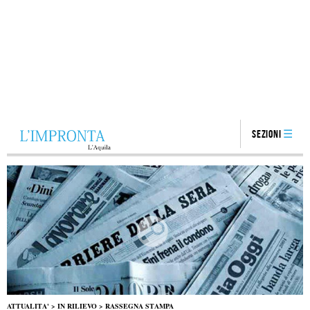
Sezioni
ATTUALITA'
>
IN RILIEVO
>
RASSEGNA STAMPA