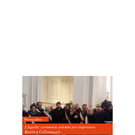
Photogallery
L’Aquila: cerimonia solenne per riapertura
Basilica Collemaggio