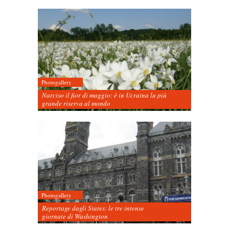
Photogallery
Narciso il fior di maggio: è in Ucraina la più
grande riserva al mondo
Photogallery
Reportage dagli States: le tre intense
giornate di Washington