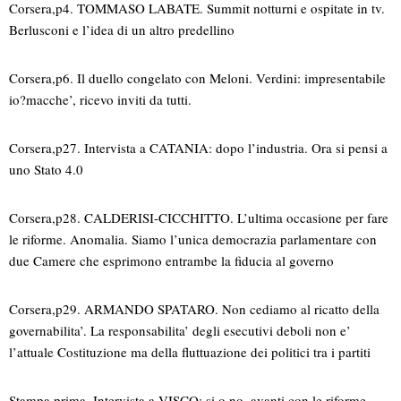
Corsera,p4. TOMMASO LABATE. Summit notturni e ospitate in tv.
Berlusconi e l’idea di un altro predellino
Corsera,p6. Il duello congelato con Meloni. Verdini: impresentabile
io?macche’, ricevo inviti da tutti.
Corsera,p27. Intervista a CATANIA: dopo l’industria. Ora si pensi a
uno Stato 4.0
Corsera,p28. CALDERISI-CICCHITTO. L’ultima occasione per fare
le riforme. Anomalia. Siamo l’unica democrazia parlamentare con
due Camere che esprimono entrambe la fiducia al governo
Corsera,p29. ARMANDO SPATARO. Non cediamo al ricatto della
governabilita’. La responsabilita’ degli esecutivi deboli non e’
l’attuale Costituzione ma della fluttuazione dei politici tra i partiti
Stampa,prima. Intervista a VISCO: si o no, avanti con le riforme