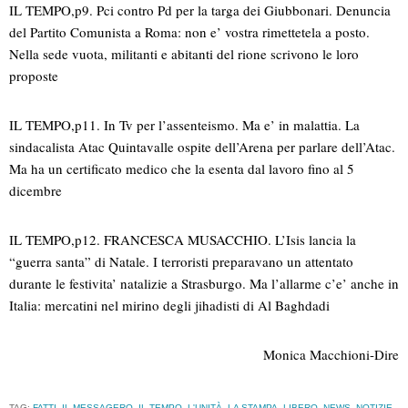
IL TEMPO,p9. Pci contro Pd per la targa dei Giubbonari. Denuncia
del Partito Comunista a Roma: non e’ vostra rimettetela a posto.
Nella sede vuota, militanti e abitanti del rione scrivono le loro
proposte
IL TEMPO,p11. In Tv per l’assenteismo. Ma e’ in malattia. La
sindacalista Atac Quintavalle ospite dell’Arena per parlare dell’Atac.
Ma ha un certificato medico che la esenta dal lavoro fino al 5
dicembre
IL TEMPO,p12. FRANCESCA MUSACCHIO. L’Isis lancia la
“guerra santa” di Natale. I terroristi preparavano un attentato
durante le festivita’ natalizie a Strasburgo. Ma l’allarme c’e’ anche in
Italia: mercatini nel mirino degli jihadisti di Al Baghdadi
Monica Macchioni-Dire
TAG:
FATTI
,
IL MESSAGERO
,
IL TEMPO
,
L'UNITÀ
,
LA STAMPA
,
LIBERO
,
NEWS
,
NOTIZIE
,