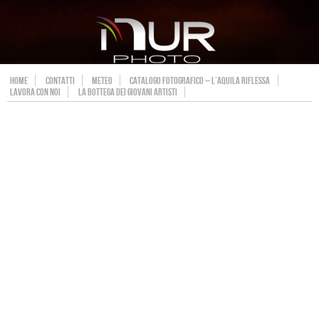
HOME
CONTATTI
METEO
CATALOGO FOTOGRAFICO – L’AQUILA RIFLESSA
LAVORA CON NOI
LA BOTTEGA DEI GIOVANI ARTISTI