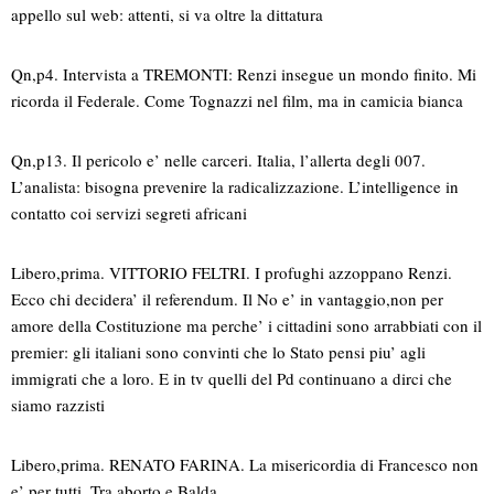
appello sul web: attenti, si va oltre la dittatura
Qn,p4. Intervista a TREMONTI: Renzi insegue un mondo finito. Mi
ricorda il Federale. Come Tognazzi nel film, ma in camicia bianca
Qn,p13. Il pericolo e’ nelle carceri. Italia, l’allerta degli 007.
L’analista: bisogna prevenire la radicalizzazione. L’intelligence in
contatto coi servizi segreti africani
Libero,prima. VITTORIO FELTRI. I profughi azzoppano Renzi.
Ecco chi decidera’ il referendum. Il No e’ in vantaggio,non per
amore della Costituzione ma perche’ i cittadini sono arrabbiati con il
premier: gli italiani sono convinti che lo Stato pensi piu’ agli
immigrati che a loro. E in tv quelli del Pd continuano a dirci che
siamo razzisti
Libero,prima. RENATO FARINA. La misericordia di Francesco non
e’ per tutti. Tra aborto e Balda