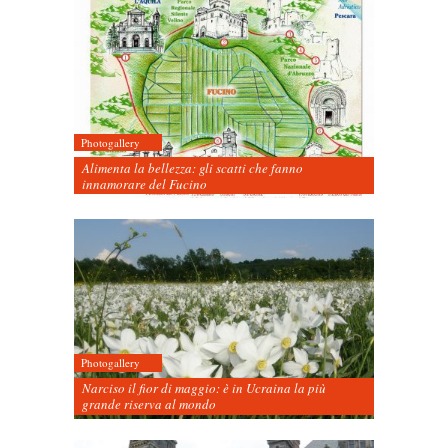
Photogallery
Alimenta la bellezza: gli scatti che fanno
innamorare del Fucino
Photogallery
Narciso il fior di maggio: è in Ucraina la più
grande riserva al mondo