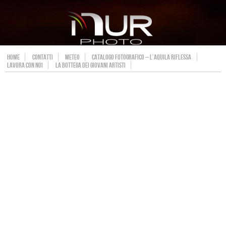
HOME
CONTATTI
METEO
CATALOGO FOTOGRAFICO – L’AQUILA RIFLESSA
LAVORA CON NOI
LA BOTTEGA DEI GIOVANI ARTISTI