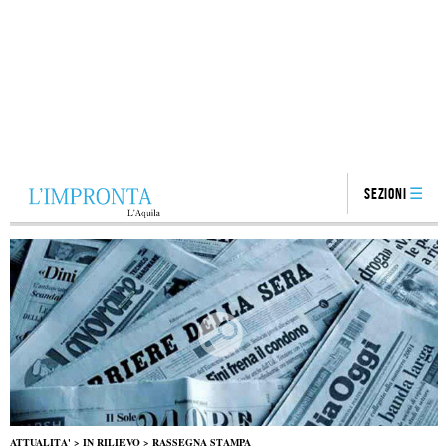
Sezioni
ATTUALITA'
>
IN RILIEVO
>
RASSEGNA STAMPA