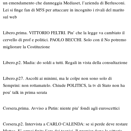
un emendamento che danneggia Mediaset, l’azienda di Berlusconi.
Lei si finge fan di M5S per attaccare in incognito i rivali del marito
sul web
Libero,prima. VITTORIO FELTRI. Piu’ che la legge va cambiato il
cervello di prof e politici. PAOLO BECCHI. Solo con il No potremo
migliorare la Costituzione
Libero,p2. Madia: do soldi a tutti. Regali in vista della consultazione
Libero,p27. Ascolti ai minimi, ma le colpe non sono solo di
Semprini: non rottamatelo. Chiude POLITICS, la tv di Stato non ha
pou’ talk in prima serata
Corsera,prima. Avviso a Putin: niente piu’ fondi agli euroscettici
Corsera,p2. Intervista a CARLO CALENDA: se si perde deve restare
Matteo. E’ ormai finita l’era dei tecnici. Il premier dopo la vittoria