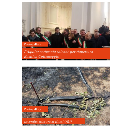
Photogallery
L’Aquila: cerimonia solenne per riapertura
Basilica Collemaggio
Photogallery
Incendio discarica Bussi (AQ)