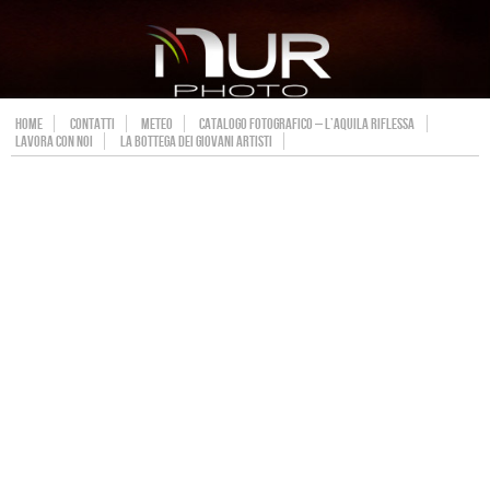
HOME
CONTATTI
METEO
CATALOGO FOTOGRAFICO – L’AQUILA RIFLESSA
LAVORA CON NOI
LA BOTTEGA DEI GIOVANI ARTISTI