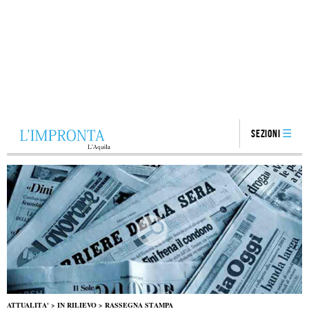
Sezioni
ATTUALITA'
>
IN RILIEVO
>
RASSEGNA STAMPA