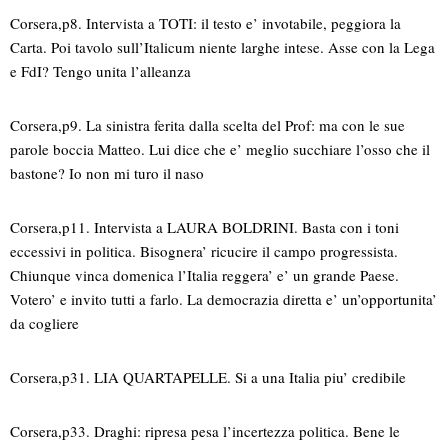
Corsera,p8. Intervista a TOTI: il testo e’ invotabile, peggiora la
Carta. Poi tavolo sull’Italicum niente larghe intese. Asse con la Lega
e FdI? Tengo unita l’alleanza
Corsera,p9. La sinistra ferita dalla scelta del Prof: ma con le sue
parole boccia Matteo. Lui dice che e’ meglio succhiare l’osso che il
bastone? Io non mi turo il naso
Corsera,p11. Intervista a LAURA BOLDRINI. Basta con i toni
eccessivi in politica. Bisognera’ ricucire il campo progressista.
Chiunque vinca domenica l’Italia reggera’ e’ un grande Paese.
Votero’ e invito tutti a farlo. La democrazia diretta e’ un’opportunita’
da cogliere
Corsera,p31. LIA QUARTAPELLE. Si a una Italia piu’ credibile
Corsera,p33. Draghi: ripresa pesa l’incertezza politica. Bene le