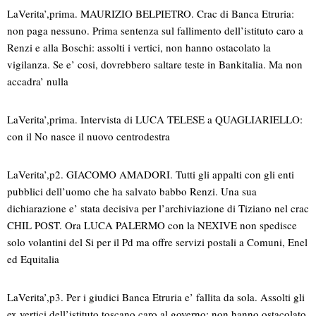
LaVerita’,prima. MAURIZIO BELPIETRO. Crac di Banca Etruria:
non paga nessuno. Prima sentenza sul fallimento dell’istituto caro a
Renzi e alla Boschi: assolti i vertici, non hanno ostacolato la
vigilanza. Se e’ cosi, dovrebbero saltare teste in Bankitalia. Ma non
accadra’ nulla
LaVerita’,prima. Intervista di LUCA TELESE a QUAGLIARIELLO:
con il No nasce il nuovo centrodestra
LaVerita’,p2. GIACOMO AMADORI. Tutti gli appalti con gli enti
pubblici dell’uomo che ha salvato babbo Renzi. Una sua
dichiarazione e’ stata decisiva per l’archiviazione di Tiziano nel crac
CHIL POST. Ora LUCA PALERMO con la NEXIVE non spedisce
solo volantini del Si per il Pd ma offre servizi postali a Comuni, Enel
ed Equitalia
LaVerita’,p3. Per i giudici Banca Etruria e’ fallita da sola. Assolti gli
ex vertici dell’istituto toscano caro al governo: non hanno ostacolato