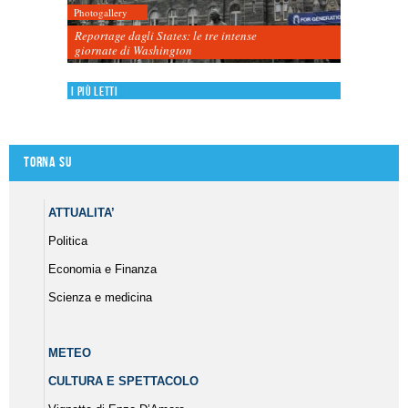
Photogallery
Reportage dagli States: le tre intense
giornate di Washington
I più letti
Torna su
ATTUALITA’
Politica
Economia e Finanza
Scienza e medicina
METEO
CULTURA E SPETTACOLO