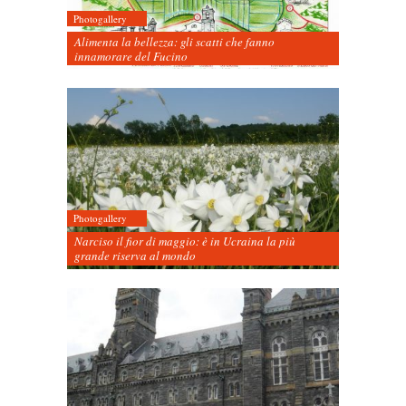
Photogallery
Alimenta la bellezza: gli scatti che fanno
innamorare del Fucino
Photogallery
Narciso il fior di maggio: è in Ucraina la più
grande riserva al mondo