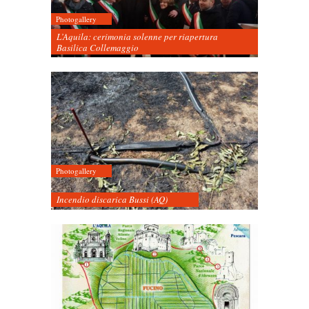
Photogallery
L’Aquila: cerimonia solenne per riapertura
Basilica Collemaggio
Photogallery
Incendio discarica Bussi (AQ)