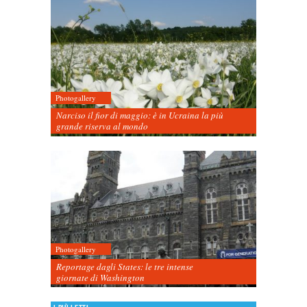
Photogallery
Narciso il fior di maggio: è in Ucraina la più
grande riserva al mondo
Photogallery
Reportage dagli States: le tre intense
giornate di Washington