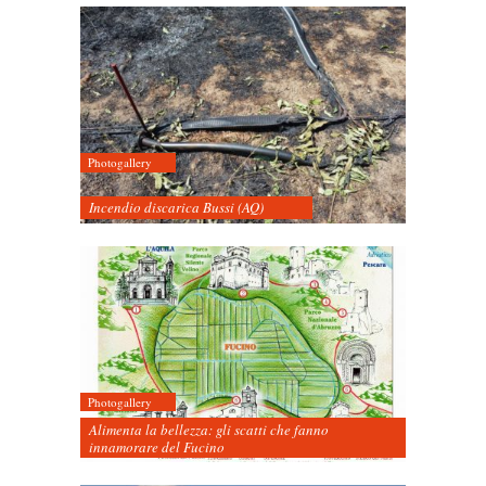
Photogallery
Incendio discarica Bussi (AQ)
Photogallery
Alimenta la bellezza: gli scatti che fanno
innamorare del Fucino