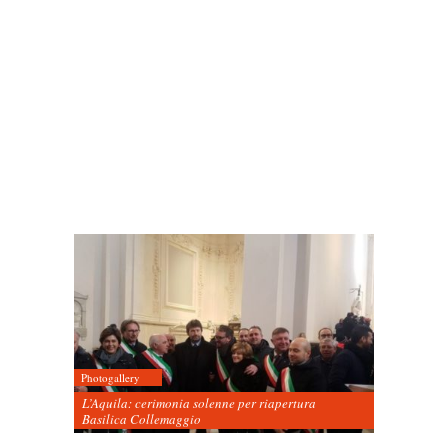
Photogallery
L’Aquila: cerimonia solenne per riapertura
Basilica Collemaggio