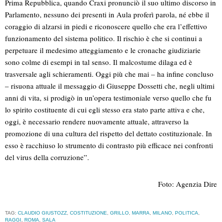
Prima Repubblica, quando Craxi pronunciò il suo ultimo discorso in
Parlamento, nessuno dei presenti in Aula proferì parola, né ebbe il
coraggio di alzarsi in piedi e riconoscere quello che era l’effettivo
funzionamento del sistema politico. Il rischio è che si continui a
perpetuare il medesimo atteggiamento e le cronache giudiziarie
sono colme di esempi in tal senso. Il malcostume dilaga ed è
trasversale agli schieramenti. Oggi più che mai – ha infine concluso
– risuona attuale il messaggio di Giuseppe Dossetti che, negli ultimi
anni di vita, si prodigò in un’opera testimoniale verso quello che fu
lo spirito costituente di cui egli stesso era stato parte attiva e che,
oggi, è necessario rendere nuovamente attuale, attraverso la
promozione di una cultura del rispetto del dettato costituzionale. In
esso è racchiuso lo strumento di contrasto più efficace nei confronti
del virus della corruzione”.
Foto: Agenzia Dire
TAG:
CLAUDIO GIUSTOZZ
,
COSTITUZIONE
,
GRILLO
,
MARRA
,
MILANO
,
POLITICA
,
RAGGI
,
ROMA
,
SALA