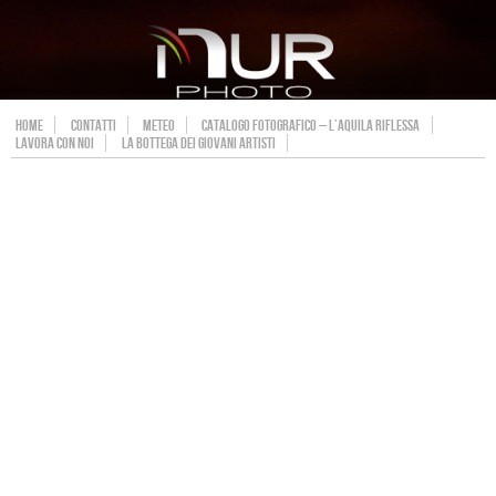
HOME
CONTATTI
METEO
CATALOGO FOTOGRAFICO – L’AQUILA RIFLESSA
LAVORA CON NOI
LA BOTTEGA DEI GIOVANI ARTISTI