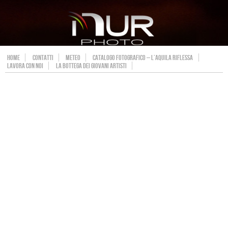
HOME
CONTATTI
METEO
CATALOGO FOTOGRAFICO – L’AQUILA RIFLESSA
LAVORA CON NOI
LA BOTTEGA DEI GIOVANI ARTISTI