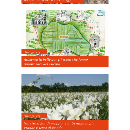
Photogallery
Alimenta la bellezza: gli scatti che fanno
innamorare del Fucino
Photogallery
Narciso il fior di maggio: è in Ucraina la più
grande riserva al mondo