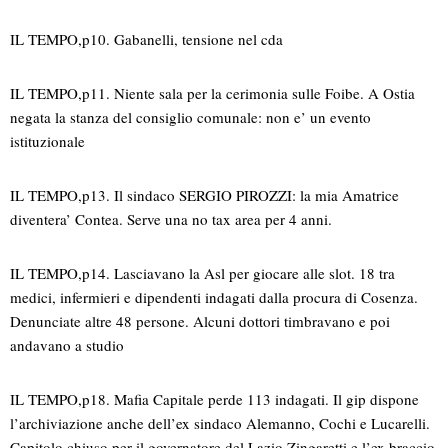
IL TEMPO,p10. Gabanelli, tensione nel cda
IL TEMPO,p11. Niente sala per la cerimonia sulle Foibe. A Ostia
negata la stanza del consiglio comunale: non e’ un evento
istituzionale
IL TEMPO,p13. Il sindaco SERGIO PIROZZI: la mia Amatrice
diventera’ Contea. Serve una no tax area per 4 anni.
IL TEMPO,p14. Lasciavano la Asl per giocare alle slot. 18 tra
medici, infermieri e dipendenti indagati dalla procura di Cosenza.
Denunciate altre 48 persone. Alcuni dottori timbravano e poi
andavano a studio
IL TEMPO,p18. Mafia Capitale perde 113 indagati. Il gip dispone
l’archiviazione anche dell’ex sindaco Alemanno, Cochi e Lucarelli.
Capitolo chiuso per il governatore del Lazio Zingaretti e l’ex braccio