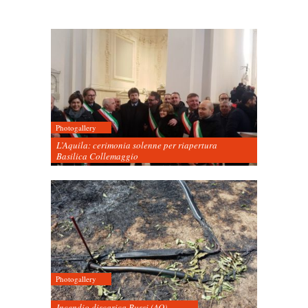
Photogallery
L’Aquila: cerimonia solenne per riapertura
Basilica Collemaggio
Photogallery
Incendio discarica Bussi (AQ)