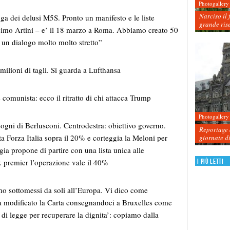
Photogallery
Narciso il 
a dei delusi M5S. Pronto un manifesto e le liste
grande ris
ssimo Artini – e’ il 18 marzo a Roma. Abbiamo creato 50
 un dialogo molto molto stretto”
ilioni di tagli. Si guarda a Lufthansa
munista: ecco il ritratto di chi attacca Trump
Photogallery
ni di Berlusconi. Centrodestra: obiettivo governo.
Reportage d
a Forza Italia sopra il 20% e corteggia la Meloni per
giornate d
gia propone di partire con una lista unica alle
I più letti
x premier l’operazione vale il 40%
o sottomessi da soli all’Europa. Vi dico come
a ha modificato la Carta consegnandoci a Bruxelles come
di legge per recuperare la dignita’: copiamo dalla