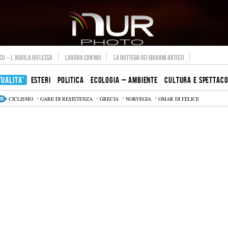
O – L’AQUILA RIFLESSA
LAVORA CON NOI
LA BOTTEGA DEI GIOVANI ARTISTI
TUALITA’
ESTERI
POLITICA
ECOLOGIA – AMBIENTE
CULTURA E SPETTAC
CICLISMO
GARE DI RESISTENZA
GRECIA
NORVEGIA
OMAR DI FELICE