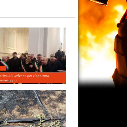
cerimonia solenne per riapertura
ollemaggio