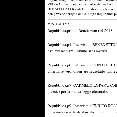
VEDOVA: liberta’ negata per colpa dei veti assurd
DONATELLA FERRANTI: Emiliano scelga: o il parti
non prevede deroghe di alcun tipo Repubblic
27 Febbraio 2017
Repubblica,prima. Renzi: voto nel 2018, d
Repubblica,p4. Intervista a BENEDETTO D
assurdo lasciare l’ultimo si ai medici
Repubblica,p6. Intervista a DONATELLA FE
dimetta se vuol diventare segretario. La l
Repubblica,p7. CARMELO LOPAPA. Collegi e
premier per la nuova legge elettorale.
Repubblica,p9. Intervista a ENRICO ROSSI
potremo essere leali. il nostro movimento al