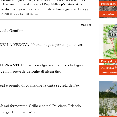
Photogallery
o lasciare l’ultimo si ai medici Repubblica,p6. Intervista a
to o la toga si dimetta se vuol diventare segretario. La legge
a,p7. CARMELO LOPAPA. […]
Incendio d
0
|
ecide Gentiloni.
ELLA VEDOVA: liberta’ negata per colpa dei veti
Photogallery
RRANTI: Emiliano scelga: o il partito o la toga si
Alimenta la
egge non prevede deroghe di alcun tipo
innamorare
 premio di coalizione la carta segreta dell’ex
: noi fermeremo Grillo e se nel Pd vince Orlando
larga il centrosinistra.