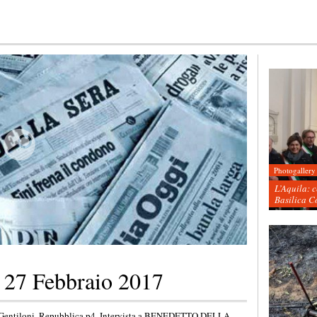
Photogallery
L’Aquila: 
Basilica C
 27 Febbraio 2017
e Gentiloni. Repubblica,p4. Intervista a BENEDETTO DELLA