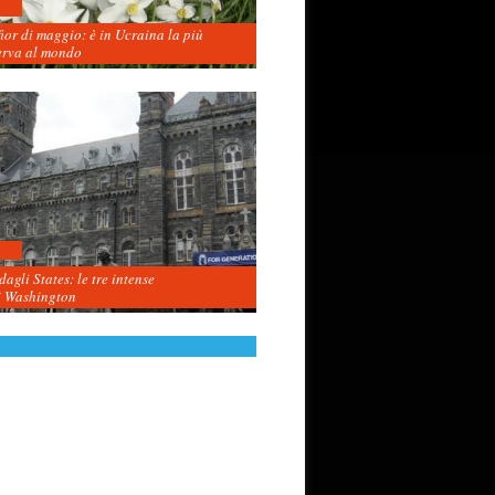
fior di maggio: è in Ucraina la più
erva al mondo
agli States: le tre intense
i Washington