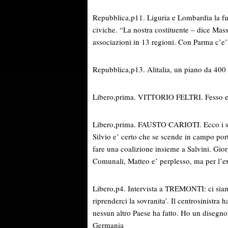
Repubblica,p11. Liguria e Lombardia la fug
civiche. “La nostra costituente – dice Ma
associazioni in 13 regioni. Con Parma c’e’
Repubblica,p13. Alitalia, un piano da 400 m
Libero,prima. VITTORIO FELTRI. Fesso e co
Libero,prima. FAUSTO CARIOTI. Ecco i sog
Silvio e’ certo che se scende in campo port
fare una coalizione insieme a Salvini. Gior
Comunali, Matteo e’ perplesso, ma per l’e
Libero,p4. Intervista a TREMONTI: ci siam
riprenderci la sovranita’. Il centrosinistr
nessun altro Paese ha fatto. Ho un disegno 
Germania