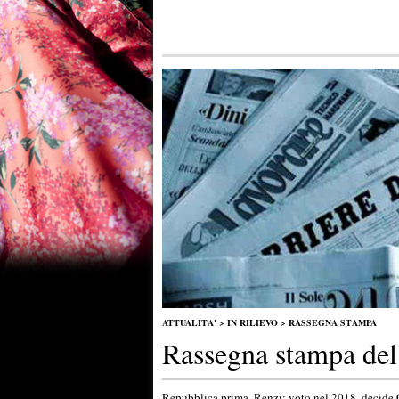
ATTUALITA'
>
IN RILIEVO
>
RASSEGNA STAMPA
Rassegna stampa del
Repubblica,prima. Renzi: voto nel 2018, decid