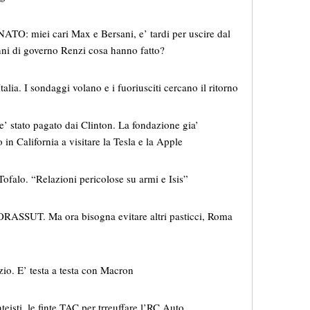
ATO: miei cari Max e Bersani, e’ tardi per uscire dal
nni di governo Renzi cosa hanno fatto?
lia. I sondaggi volano e i fuoriusciti cercano il ritorno
e’ stato pagato dai Clinton. La fondazione gia’
 in California a visitare la Tesla e la Apple
Tofalo. “Relazioni pericolose su armi e Isis”
ASSUT. Ma ora bisogna evitare altri pasticci, Roma
io. E’ testa a testa con Macron
eisti, le finte TAC per trreuffare l’RC Auto