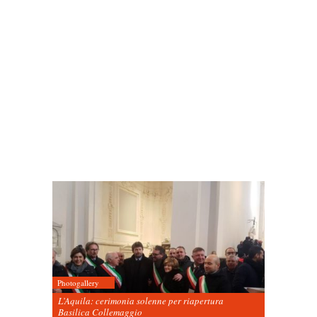
Photogallery
L’Aquila: cerimonia solenne per riapertura
Basilica Collemaggio