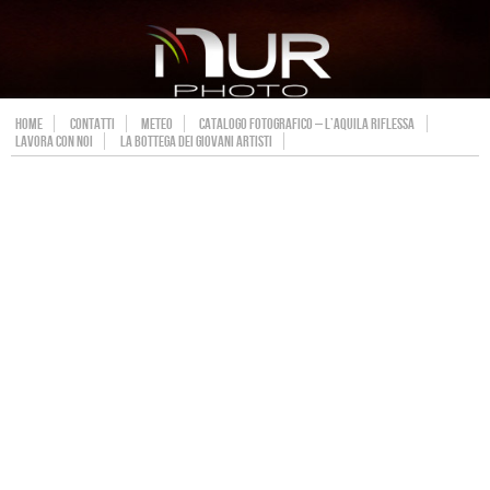
HOME
CONTATTI
METEO
CATALOGO FOTOGRAFICO – L’AQUILA RIFLESSA
LAVORA CON NOI
LA BOTTEGA DEI GIOVANI ARTISTI