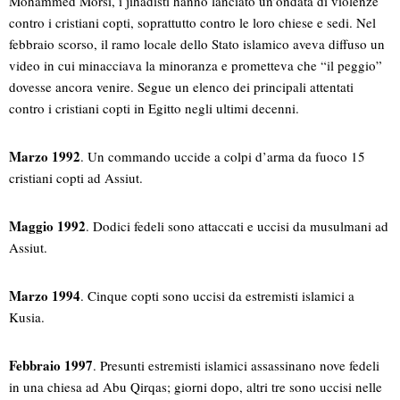
Mohammed Morsi, i jihadisti hanno lanciato un’ondata di violenze
contro i cristiani copti, soprattutto contro le loro chiese e sedi. Nel
febbraio scorso, il ramo locale dello Stato islamico aveva diffuso un
video in cui minacciava la minoranza e prometteva che “il peggio”
dovesse ancora venire. Segue un elenco dei principali attentati
contro i cristiani copti in Egitto negli ultimi decenni.
Marzo 1992
. Un commando uccide a colpi d’arma da fuoco 15
cristiani copti ad Assiut.
Maggio 1992
. Dodici fedeli sono attaccati e uccisi da musulmani ad
Assiut.
Marzo 1994
. Cinque copti sono uccisi da estremisti islamici a
Kusia.
Febbraio 1997
. Presunti estremisti islamici assassinano nove fedeli
in una chiesa ad Abu Qirqas; giorni dopo, altri tre sono uccisi nelle