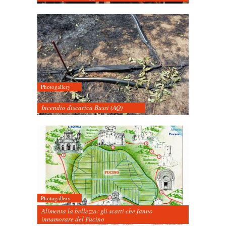
Photogallery
Incendio discarica Bussi (AQ)
Photogallery
Alimenta la bellezza: gli scatti che fanno
innamorare del Fucino