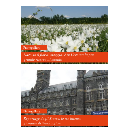
Photogallery
Narciso il fior di maggio: è in Ucraina la più
grande riserva al mondo
Photogallery
Reportage dagli States: le tre intense
giornate di Washington