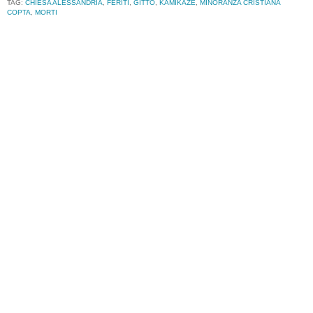
TAG:
CHIESA ALESSANDRIA
,
FERITI
,
GITTO
,
KAMIKAZE
,
MINORANZA CRISTIANA
COPTA
,
MORTI