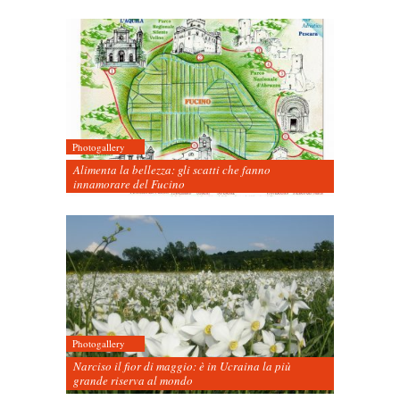
Photogallery
Alimenta la bellezza: gli scatti che fanno
innamorare del Fucino
Photogallery
Narciso il fior di maggio: è in Ucraina la più
grande riserva al mondo