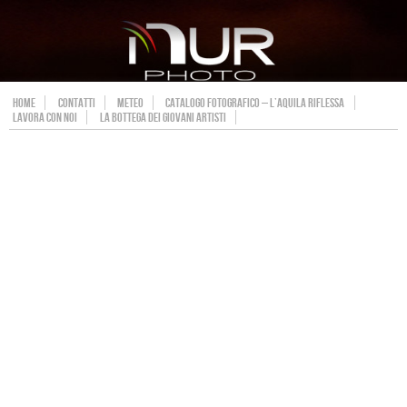
HOME
CONTATTI
METEO
CATALOGO FOTOGRAFICO – L’AQUILA RIFLESSA
LAVORA CON NOI
LA BOTTEGA DEI GIOVANI ARTISTI