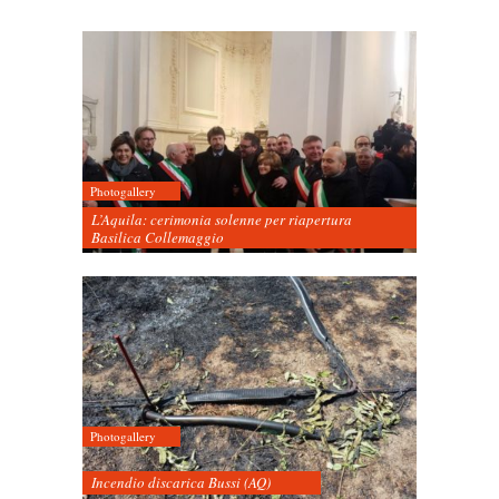
Photogallery
L’Aquila: cerimonia solenne per riapertura
Basilica Collemaggio
Photogallery
Incendio discarica Bussi (AQ)