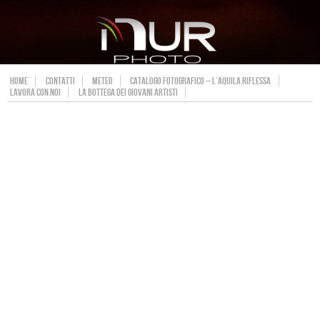
HOME
CONTATTI
METEO
CATALOGO FOTOGRAFICO – L’AQUILA RIFLESSA
LAVORA CON NOI
LA BOTTEGA DEI GIOVANI ARTISTI