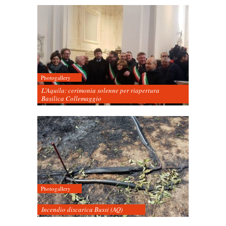
Photogallery
L’Aquila: cerimonia solenne per riapertura
Basilica Collemaggio
Photogallery
Incendio discarica Bussi (AQ)