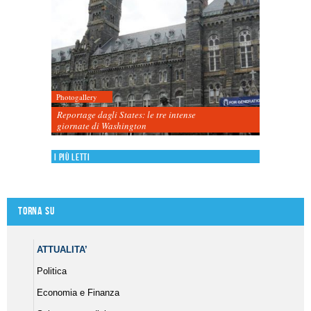
Photogallery
Reportage dagli States: le tre intense
giornate di Washington
I più letti
Torna su
ATTUALITA’
Politica
Economia e Finanza