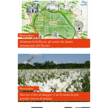
Photogallery
Alimenta la bellezza: gli scatti che fanno
innamorare del Fucino
Photogallery
Narciso il fior di maggio: è in Ucraina la più
grande riserva al mondo