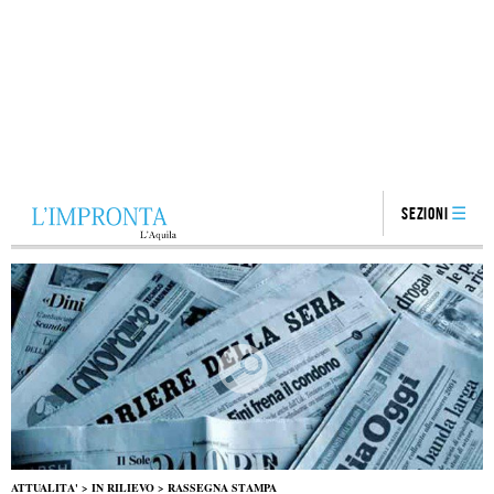
Sezioni
ATTUALITA'
>
IN RILIEVO
>
RASSEGNA STAMPA