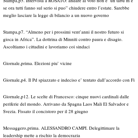
Stampa,p5. Intervista a ROSATO: andare al voto non e’ un tabu’m e
se ora tutti fanno sul serio si puo” chiudere entro l’estate. Sarebbe
meglio lasciare la legge di bilancio a un nuovo governo
Stampa,p7. “Almeno per i prossimi vent’anni il nostro futuro si
gioca in Africa”. La dottrina di Minniti contro paura e disagio.
Ascoltiamo i cittadini e lavoriamo coi sindaci
Giornale,prima. Elezioni piu’ vicine
Giornale,p4. Il Pd spiazzato e indeciso e’ tentato dall’accordo con Fi
Giornale,p12. Le scelte di Francesco: cinque nuovi cardinali dalle
periferie del mondo. Arrivano da Spagna Laos Mali El Salvador e
Svezia. Fissato il concistoro per il 28 giugno
Messaggero,prima. ALESSANDRO CAMPI. Delegittimare la
leadership mette a rischio la democrazia