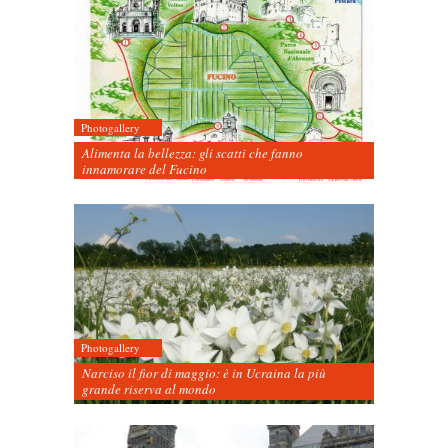
Photogallery
Alimenta la bellezza: gli scatti che fanno
innamorare del Fucino
Photogallery
Narciso il fior di maggio: è in Ucraina la più
grande riserva al mondo