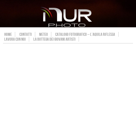
HOME
CONTATTI
METEO
CATALOGO FOTOGRAFICO – L’AQUILA RIFLESSA
LAVORA CON NOI
LA BOTTEGA DEI GIOVANI ARTISTI