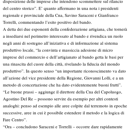
disposizione delle imprese che intendono scommettere sul rilancio
del centro storico”. E’ quanto affermano in una nota i presidenti
regionale e provinciale della Cna, Savino Saraceni e Gianfranco
Torrelli, commentando l’esito positivo del bando.
A detta dei due esponenti della confederazione artigiana, che tornerà
a insediarsi nel perimetro interessato al bando e rivendica un ruolo
negli anni di sostegno all’iniziativa e di informazione al sistema
produttivo locale, “la convinta e massiccia adesione di micro
imprese del commercio e dell’artigianato al bando getta le basi per
una rinascita del cuore della città, rivelando la fiducia del mondo
produttivo”. In questo senso “un importante riconoscimento va dato
all’azione del vice presidente della Regione, Giovanni Lolli, e a un
metodo di concertazione che ha dato evidentemente buoni frutti”.
“Le buone prassi – aggiunge il direttore della Cna del Capoluogo,
Agostino Del Re – possono servire da esempio per altri contesti
analoghi: penso ad esempio alle aree colpite dal terremoto in epoche
successive, aree in cui è possibile estendere il metodo e la logica di
Fare Centro”.
“Ora – concludono Saraceni e Torrelli – occorre dare rapidamente