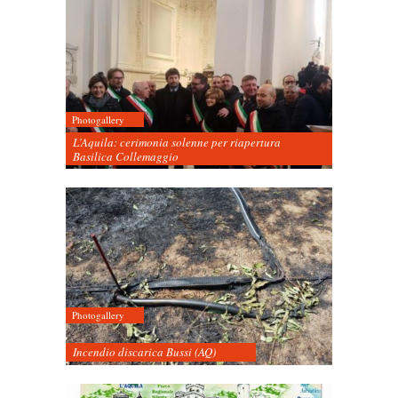
Photogallery
L’Aquila: cerimonia solenne per riapertura
Basilica Collemaggio
Photogallery
Incendio discarica Bussi (AQ)