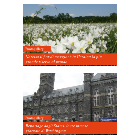
Photogallery
Narciso il fior di maggio: è in Ucraina la più
grande riserva al mondo
Photogallery
Reportage dagli States: le tre intense
giornate di Washington