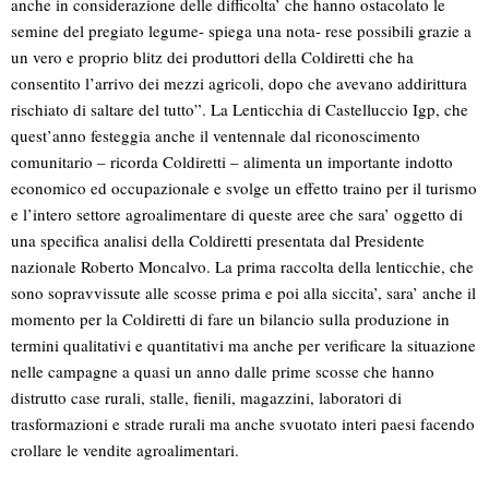
anche in considerazione delle difficolta’ che hanno ostacolato le
semine del pregiato legume- spiega una nota- rese possibili grazie a
un vero e proprio blitz dei produttori della Coldiretti che ha
consentito l’arrivo dei mezzi agricoli, dopo che avevano addirittura
rischiato di saltare del tutto”. La Lenticchia di Castelluccio Igp, che
quest’anno festeggia anche il ventennale dal riconoscimento
comunitario – ricorda Coldiretti – alimenta un importante indotto
economico ed occupazionale e svolge un effetto traino per il turismo
e l’intero settore agroalimentare di queste aree che sara’ oggetto di
una specifica analisi della Coldiretti presentata dal Presidente
nazionale Roberto Moncalvo. La prima raccolta della lenticchie, che
sono sopravvissute alle scosse prima e poi alla siccita’, sara’ anche il
momento per la Coldiretti di fare un bilancio sulla produzione in
termini qualitativi e quantitativi ma anche per verificare la situazione
nelle campagne a quasi un anno dalle prime scosse che hanno
distrutto case rurali, stalle, fienili, magazzini, laboratori di
trasformazioni e strade rurali ma anche svuotato interi paesi facendo
crollare le vendite agroalimentari.