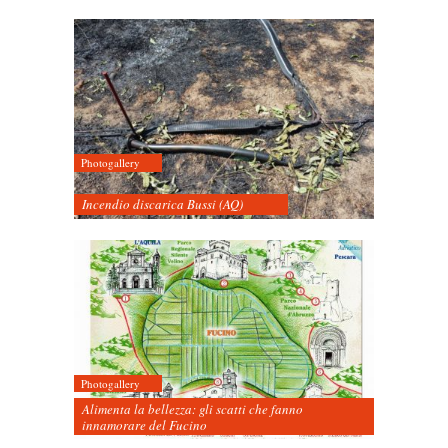
Photogallery
Incendio discarica Bussi (AQ)
Photogallery
Alimenta la bellezza: gli scatti che fanno
innamorare del Fucino