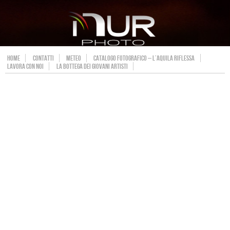
HOME
CONTATTI
METEO
CATALOGO FOTOGRAFICO – L’AQUILA RIFLESSA
LAVORA CON NOI
LA BOTTEGA DEI GIOVANI ARTISTI