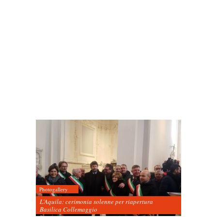
Photogallery
L’Aquila: cerimonia solenne per riapertura
Basilica Collemaggio