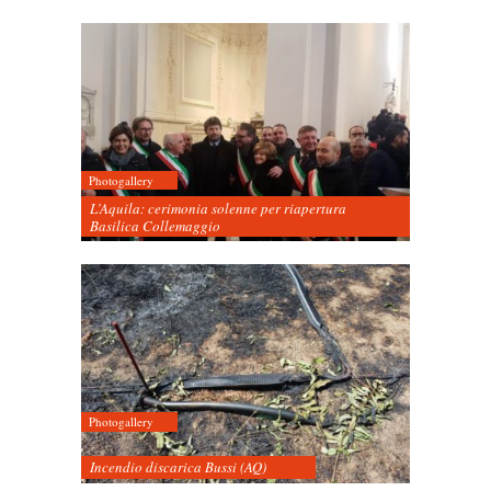
Photogallery
L’Aquila: cerimonia solenne per riapertura
Basilica Collemaggio
Photogallery
Incendio discarica Bussi (AQ)