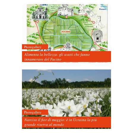
Photogallery
Alimenta la bellezza: gli scatti che fanno
innamorare del Fucino
Photogallery
Narciso il fior di maggio: è in Ucraina la più
grande riserva al mondo