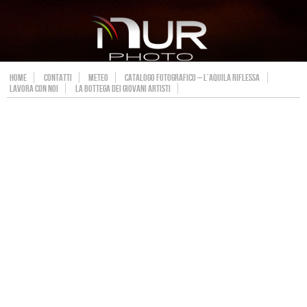
HOME
CONTATTI
METEO
CATALOGO FOTOGRAFICO – L’AQUILA RIFLESSA
LAVORA CON NOI
LA BOTTEGA DEI GIOVANI ARTISTI