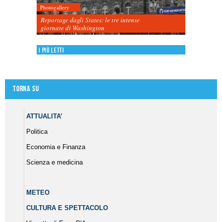
Photogallery
Reportage dagli States: le tre intense
giornate di Washington
I più letti
Torna su
ATTUALITA’
Politica
Economia e Finanza
Scienza e medicina
METEO
CULTURA E SPETTACOLO