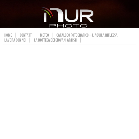
HOME
CONTATTI
METEO
CATALOGO FOTOGRAFICO – L’AQUILA RIFLESSA
LAVORA CON NOI
LA BOTTEGA DEI GIOVANI ARTISTI