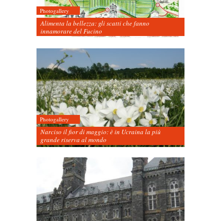
Photogallery
Alimenta la bellezza: gli scatti che fanno
innamorare del Fucino
Photogallery
Narciso il fior di maggio: è in Ucraina la più
grande riserva al mondo