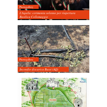
Photogallery
L’Aquila: cerimonia solenne per riapertura
Basilica Collemaggio
Photogallery
Incendio discarica Bussi (AQ)