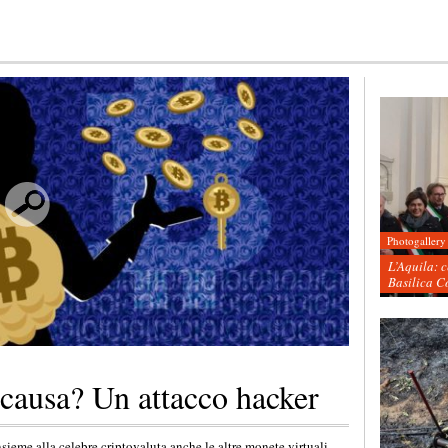
Photogallery
L’Aquila: 
Basilica C
a causa? Un attacco hacker
sieme alla celebre criptovaluta anche le altre monete virtuali