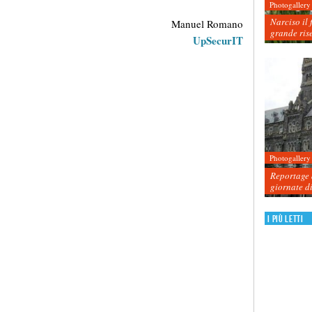
Photogallery
Narciso il 
Manuel Romano
grande ris
UpSecurIT
Photogallery
Reportage d
giornate d
I più letti