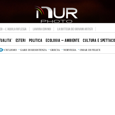
O – L’AQUILA RIFLESSA
LAVORA CON NOI
LA BOTTEGA DEI GIOVANI ARTISTI
TUALITA’
ESTERI
POLITICA
ECOLOGIA – AMBIENTE
CULTURA E SPETTAC
CICLISMO
GARE DI RESISTENZA
GRECIA
NORVEGIA
OMAR DI FELICE