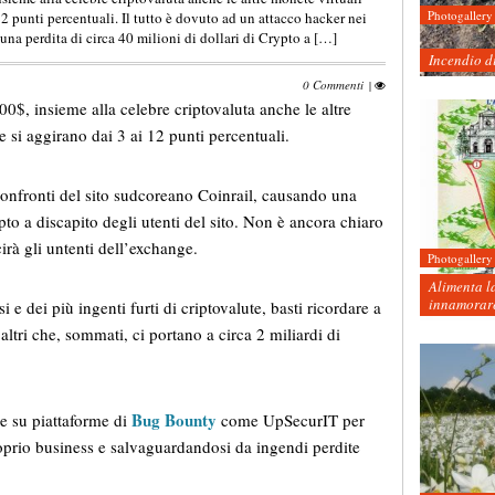
Photogallery
12 punti percentuali. Il tutto è dovuto ad un attacco hacker nei
una perdita di circa 40 milioni di dollari di Crypto a […]
Incendio d
0 Commenti
|
0$, insieme alla celebre criptovaluta anche le altre
e si aggirano dai 3 ai 12 punti percentuali.
 confronti del sito sudcoreano Coinrail, causando una
ypto a discapito degli utenti del sito. Non è ancora chiaro
irà gli untenti dell’exchange.
Photogallery
Alimenta la
innamorare
 e dei più ingenti furti di criptovalute, basti ricordare a
ltri che, sommati, ci portano a circa 2 miliardi di
Bug Bounty
re su piattaforme di
come UpSecurIT per
proprio business e salvaguardandosi da ingendi perdite