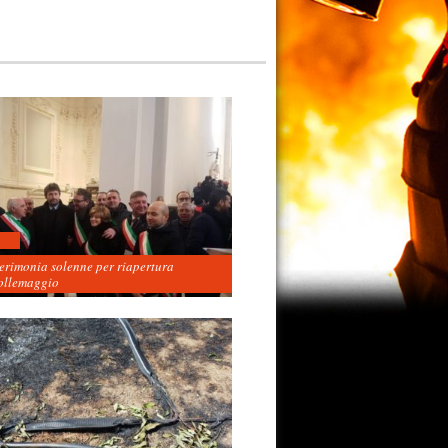
cerimonia solenne per riapertura
ollemaggio