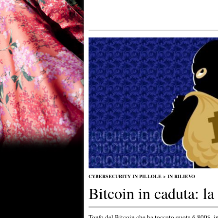
CYBERSECURITY IN PILLOLE
>
IN RILIEVO
Bitcoin in caduta: l
Tonfo del Bitcoin che ha toccato quota 6.800$, in