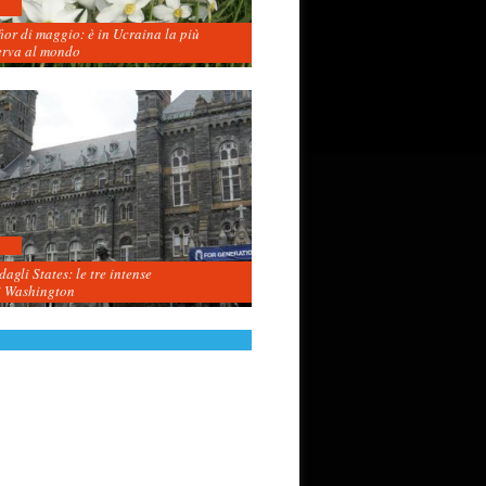
fior di maggio: è in Ucraina la più
erva al mondo
agli States: le tre intense
i Washington