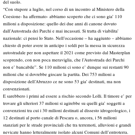
del suolo.
“Con stupore a luglio, nel corso di un incontro al Ministero della
Coesione- ha affermato- abbiamo scoperto che ci sono gia’ 110
milioni a disposizione: quello dei due anni di canone dovuto
dall’Autostrada dei Parchi e mai incassati. Si tratta di viabilita’
nazionale: ci pensi lo Stato. Nell’occasione – ha aggiunto – abbiamo
chiesto di poter avere in anticipo i soldi per la messa in sicurezza
autostradale per non aspettare il 2021 come previsto dal Masterplan
scoprendo, con non poca meraviglia, che l’Autostrada dei Parchi
non e’ bancabile”. Se 110 milioni ci sono e’ dunque sui restanti 90
milioni che si dovrebbe giocare la partita. Dei 753 milioni a
disposizione dell’Abruzzo ce ne sono 53 gia’ destinati, ma non
convenzionati.
E sarebbero i primi ad essere a rischio secondo Lolli. Il timore e’ per
trovare gli ulteriori 37 milioni si agirebbe su quelli gia’ soggetti a
convenzioni tra cui i 30 milioni destinati al dissesto idrogeologico, i
12 destinati al porto canale di Pescara o, ancora, i 56 milioni
stanziati per le strade provinciali che tra terremoti, alluvioni e grandi
nevicate hanno letteralmente isolato alcuni Comuni dell’entroterra.