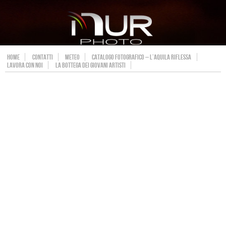
HOME
CONTATTI
METEO
CATALOGO FOTOGRAFICO – L’AQUILA RIFLESSA
LAVORA CON NOI
LA BOTTEGA DEI GIOVANI ARTISTI