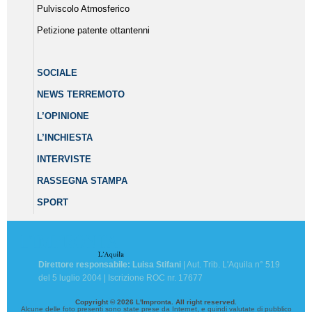
Pulviscolo Atmosferico
Petizione patente ottantenni
SOCIALE
NEWS TERREMOTO
L’OPINIONE
L’INCHIESTA
INTERVISTE
RASSEGNA STAMPA
SPORT
Direttore responsabile: Luisa Stifani
| Aut. Trib. L'Aquila n° 519
del 5 luglio 2004 | Iscrizione ROC nr. 17677
Copyright © 2026 L'Impronta. All right reserved.
Alcune delle foto presenti sono state prese da Internet, e quindi valutate di pubblico