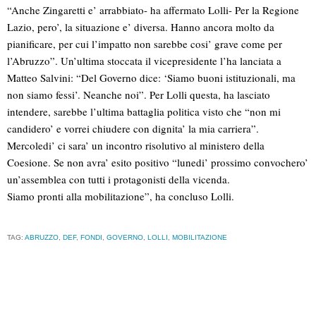
“Anche Zingaretti e’ arrabbiato- ha affermato Lolli- Per la Regione
Lazio, pero’, la situazione e’ diversa. Hanno ancora molto da
pianificare, per cui l’impatto non sarebbe cosi’ grave come per
l’Abruzzo”. Un’ultima stoccata il vicepresidente l’ha lanciata a
Matteo Salvini: “Del Governo dice: ‘Siamo buoni istituzionali, ma
non siamo fessi’. Neanche noi”. Per Lolli questa, ha lasciato
intendere, sarebbe l’ultima battaglia politica visto che “non mi
candidero’ e vorrei chiudere con dignita’ la mia carriera”.
Mercoledi’ ci sara’ un incontro risolutivo al ministero della
Coesione. Se non avra’ esito positivo “lunedi’ prossimo convochero’
un’assemblea con tutti i protagonisti della vicenda.
Siamo pronti alla mobilitazione”, ha concluso Lolli.
TAG:
ABRUZZO
,
DEF
,
FONDI
,
GOVERNO
,
LOLLI
,
MOBILITAZIONE