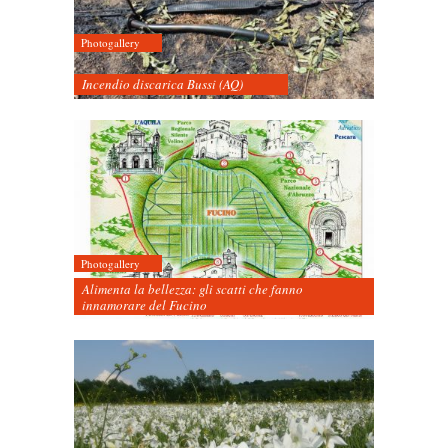
Photogallery
Incendio discarica Bussi (AQ)
Photogallery
Alimenta la bellezza: gli scatti che fanno
innamorare del Fucino