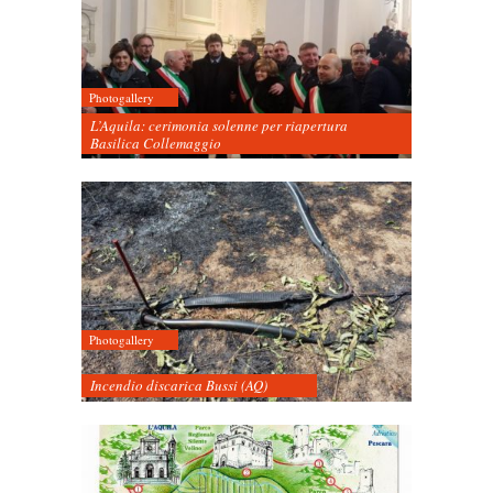
Photogallery
L’Aquila: cerimonia solenne per riapertura
Basilica Collemaggio
Photogallery
Incendio discarica Bussi (AQ)