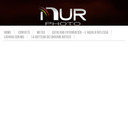
HOME
CONTATTI
METEO
CATALOGO FOTOGRAFICO – L’AQUILA RIFLESSA
LAVORA CON NOI
LA BOTTEGA DEI GIOVANI ARTISTI