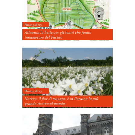
Photogallery
Alimenta la bellezza: gli scatti che fanno
innamorare del Fucino
Photogallery
Narciso il fior di maggio: è in Ucraina la più
grande riserva al mondo