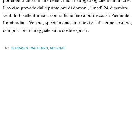
potrebbero determinare delle criticità idrogeologiche e idrauliche.
L’avviso prevede dalle prime ore di domani, lunedì 24 dicembre,
venti forti settentrionali, con raffiche fino a burrasca, su Piemonte,
Lombardia e Veneto, specialmente sui rilievi e sulle zone costiere,
con possibili mareggiate sulle coste esposte.
TAG:
BURRASCA
,
MALTEMPO
,
NEVICATE