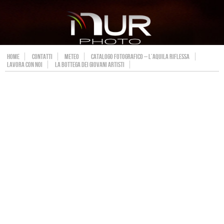
HOME
CONTATTI
METEO
CATALOGO FOTOGRAFICO – L’AQUILA RIFLESSA
LAVORA CON NOI
LA BOTTEGA DEI GIOVANI ARTISTI