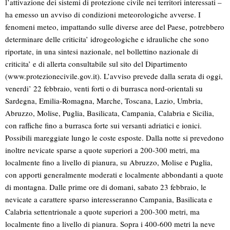
l’attivazione dei sistemi di protezione civile nei territori interessati –
ha emesso un avviso di condizioni meteorologiche avverse. I
fenomeni meteo, impattando sulle diverse aree del Paese, potrebbero
determinare delle criticita’ idrogeologiche e idrauliche che sono
riportate, in una sintesi nazionale, nel bollettino nazionale di
criticita’ e di allerta consultabile sul sito del Dipartimento
(www.protezionecivile.gov.it). L’avviso prevede dalla serata di oggi,
venerdi’ 22 febbraio, venti forti o di burrasca nord-orientali su
Sardegna, Emilia-Romagna, Marche, Toscana, Lazio, Umbria,
Abruzzo, Molise, Puglia, Basilicata, Campania, Calabria e Sicilia,
con raffiche fino a burrasca forte sui versanti adriatici e ionici.
Possibili mareggiate lungo le coste esposte. Dalla notte si prevedono
inoltre nevicate sparse a quote superiori a 200-300 metri, ma
localmente fino a livello di pianura, su Abruzzo, Molise e Puglia,
con apporti generalmente moderati e localmente abbondanti a quote
di montagna. Dalle prime ore di domani, sabato 23 febbraio, le
nevicate a carattere sparso interesseranno Campania, Basilicata e
Calabria settentrionale a quote superiori a 200-300 metri, ma
localmente fino a livello di pianura. Sopra i 400-600 metri la neve