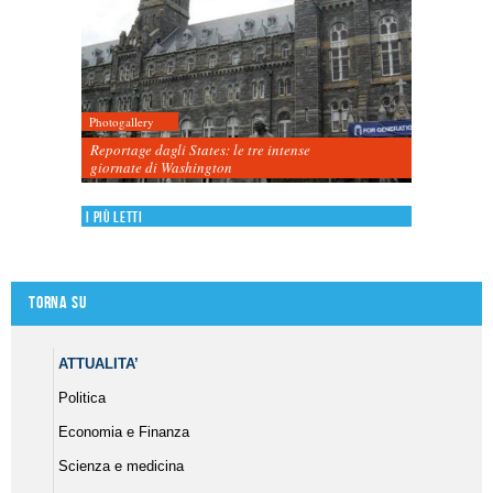
Photogallery
Reportage dagli States: le tre intense
giornate di Washington
I più letti
Torna su
ATTUALITA’
Politica
Economia e Finanza
Scienza e medicina