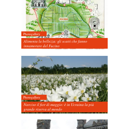
Photogallery
Alimenta la bellezza: gli scatti che fanno
innamorare del Fucino
Photogallery
Narciso il fior di maggio: è in Ucraina la più
grande riserva al mondo