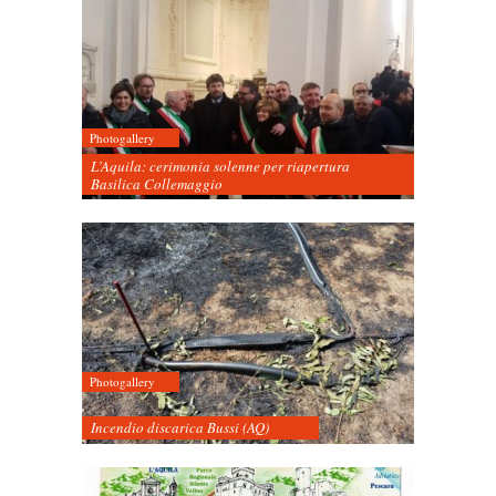
Photogallery
L’Aquila: cerimonia solenne per riapertura
Basilica Collemaggio
Photogallery
Incendio discarica Bussi (AQ)