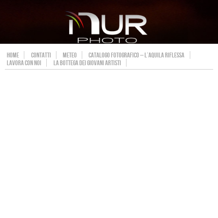
HOME
CONTATTI
METEO
CATALOGO FOTOGRAFICO – L’AQUILA RIFLESSA
LAVORA CON NOI
LA BOTTEGA DEI GIOVANI ARTISTI