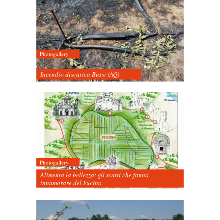
Photogallery
Incendio discarica Bussi (AQ)
Photogallery
Alimenta la bellezza: gli scatti che fanno
innamorare del Fucino