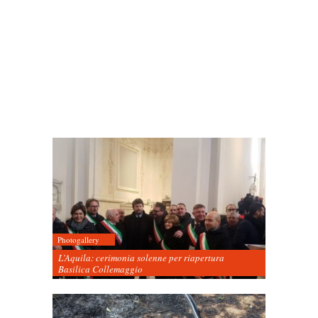
Photogallery
L’Aquila: cerimonia solenne per riapertura
Basilica Collemaggio