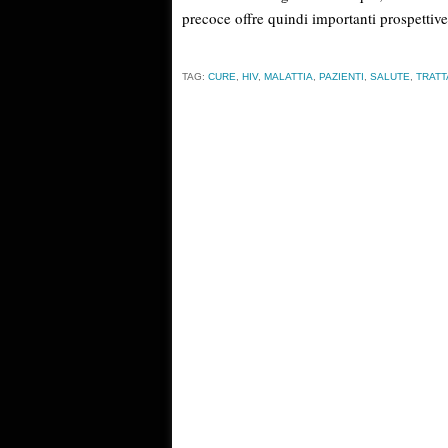
precoce offre quindi importanti prospettive 
TAG:
CURE
,
HIV
,
MALATTIA
,
PAZIENTI
,
SALUTE
,
TRAT