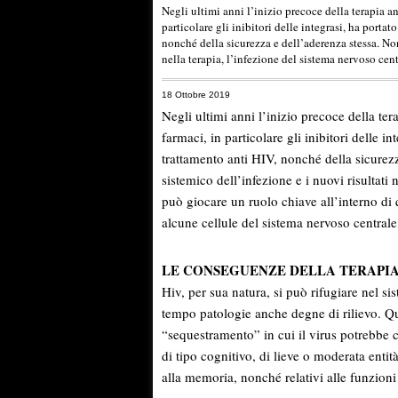
Negli ultimi anni l’inizio precoce della terapia a
particolare gli inibitori delle integrasi, ha porta
nonché della sicurezza e dell’aderenza stessa. Non
nella terapia, l’infezione del sistema nervoso ce
18 Ottobre 2019
Negli ultimi anni l’inizio precoce della ter
farmaci, in particolare gli inibitori delle i
trattamento anti HIV, nonché della sicurezz
sistemico dell’infezione e i nuovi risultati 
può giocare un ruolo chiave all’interno di 
alcune cellule del sistema nervoso centrale,
LE CONSEGUENZE DELLA TERAPIA
Hiv, per sua natura, si può rifugiare nel s
tempo patologie anche degne di rilievo. Q
“sequestramento” in cui il virus potrebbe 
di tipo cognitivo, di lieve o moderata entità.
alla memoria, nonché relativi alle funzioni