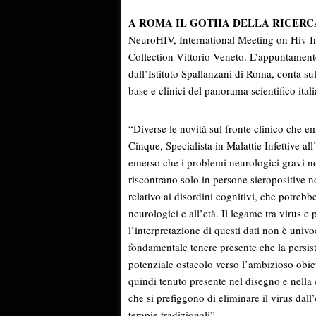
A ROMA IL GOTHA DELLA RICERCA
NeuroHIV, International Meeting on Hiv In
Collection Vittorio Veneto. L’appuntament
dall’Istituto Spallanzani di Roma, conta sul
base e clinici del panorama scientifico ital
“Diverse le novità sul fronte clinico che 
Cinque, Specialista in Malattie Infettive a
emerso che i problemi neurologici gravi nel
riscontrano solo in persone sieropositive 
relativo ai disordini cognitivi, che potreb
neurologici e all’età. Il legame tra virus e 
l’interpretazione di questi dati non è univ
fondamentale tenere presente che la persis
potenziale ostacolo verso l’ambizioso obiet
quindi tenuto presente nel disegno e nella
che si prefiggono di eliminare il virus dall’
terapie tradizionali”.