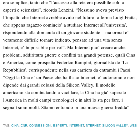
era semplice, tanto che “l’accesso alla rete era possibile solo a
esperti e scienziati”, ricorda Lenzini. “Nessuno aveva previsto
l’impatto che Internet avrebbe avuto nel futuro- afferma Luigi Fratta,
che appena ragazzo comincio’ a studiare Internet all’universita’,
rispondendo alla domanda di un giovane studente – ma ormai e’
veramente difficile tornare indietro, pensate ad una vita senza
Internet, e’ impossibile per voi”. Ma Internet puo’ creare anche
problemi, addirittura guerre e conflitti tra grandi potenze, quali Cina
e America, come prospetta Federico Rampini, giornalista de ‘La
Repubblica’, corrispondente nella sua carriera da entrambi i Paesi.
“Oggi la Cina e’ un Paese che ha il suo internet, e’ autonomo e non
dipende dai grandi colossi della Silicon Valley. Il modello
americano sta cominciando a vacillare, la Cina ha gia’ superato
l’America in molti campi tecnologici e in altri lo sta per fare, i
segnali sono molti. Stiamo entrando in una nuova guerra fredda”.
TAG:
CINA
,
CNR
,
CONNESSIONI
,
ESPERTI
,
INTERNET
,
NTERNET
,
SILICON VALLEY
,
WEB