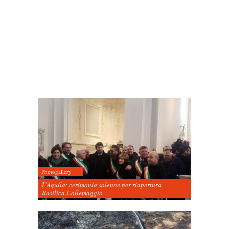
Photogallery
L’Aquila: cerimonia solenne per riapertura
Basilica Collemaggio