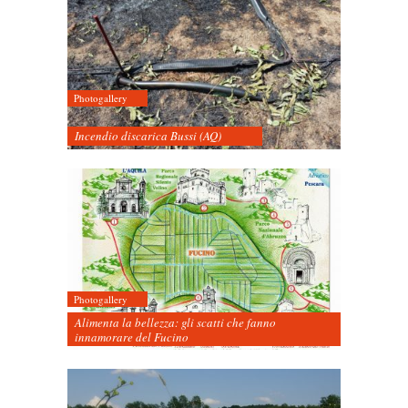
Photogallery
Incendio discarica Bussi (AQ)
Photogallery
Alimenta la bellezza: gli scatti che fanno
innamorare del Fucino