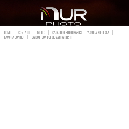
HOME
CONTATTI
METEO
CATALOGO FOTOGRAFICO – L’AQUILA RIFLESSA
LAVORA CON NOI
LA BOTTEGA DEI GIOVANI ARTISTI