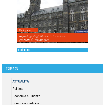
Photogallery
Reportage dagli States: le tre intense
giornate di Washington
I più letti
Torna su
ATTUALITA’
Politica
Economia e Finanza
Scienza e medicina