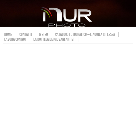
HOME
CONTATTI
METEO
CATALOGO FOTOGRAFICO – L’AQUILA RIFLESSA
LAVORA CON NOI
LA BOTTEGA DEI GIOVANI ARTISTI