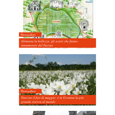
Photogallery
Alimenta la bellezza: gli scatti che fanno
innamorare del Fucino
Photogallery
Narciso il fior di maggio: è in Ucraina la più
grande riserva al mondo