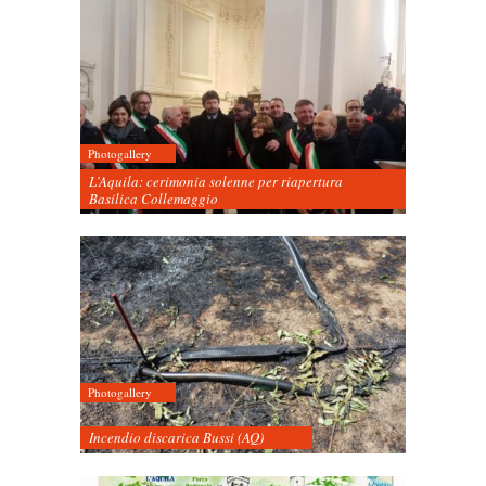
Photogallery
L’Aquila: cerimonia solenne per riapertura
Basilica Collemaggio
Photogallery
Incendio discarica Bussi (AQ)