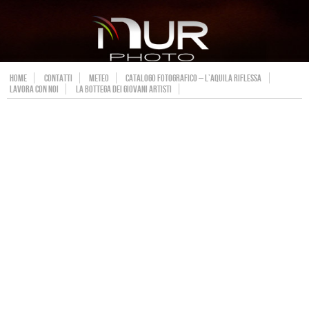
HOME
CONTATTI
METEO
CATALOGO FOTOGRAFICO – L’AQUILA RIFLESSA
LAVORA CON NOI
LA BOTTEGA DEI GIOVANI ARTISTI