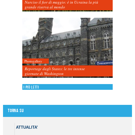
Narciso il fior di maggio: è in Ucraina la più
grande riserva al mondo
Photogallery
Reportage dagli States: le tre intense
giornate di Washington
I più letti
Torna su
ATTUALITA’