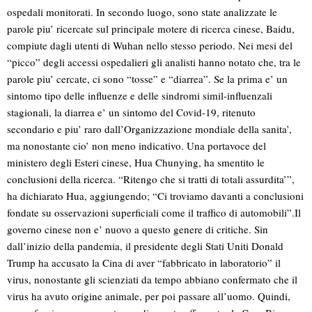
ospedali monitorati. In secondo luogo, sono state analizzate le
parole piu’ ricercate sul principale motere di ricerca cinese, Baidu,
compiute dagli utenti di Wuhan nello stesso periodo. Nei mesi del
“picco” degli accessi ospedalieri gli analisti hanno notato che, tra le
parole piu’ cercate, ci sono “tosse” e “diarrea”. Se la prima e’ un
sintomo tipo delle influenze e delle sindromi simil-influenzali
stagionali, la diarrea e’ un sintomo del Covid-19, ritenuto
secondario e piu’ raro dall’Organizzazione mondiale della sanita’,
ma nonostante cio’ non meno indicativo. Una portavoce del
ministero degli Esteri cinese, Hua Chunying, ha smentito le
conclusioni della ricerca. “Ritengo che si tratti di totali assurdita’”,
ha dichiarato Hua, aggiungendo; “Ci troviamo davanti a conclusioni
fondate su osservazioni superficiali come il traffico di automobili”.Il
governo cinese non e’ nuovo a questo genere di critiche. Sin
dall’inizio della pandemia, il presidente degli Stati Uniti Donald
Trump ha accusato la Cina di aver “fabbricato in laboratorio” il
virus, nonostante gli scienziati da tempo abbiano confermato che il
virus ha avuto origine animale, per poi passare all’uomo. Quindi,