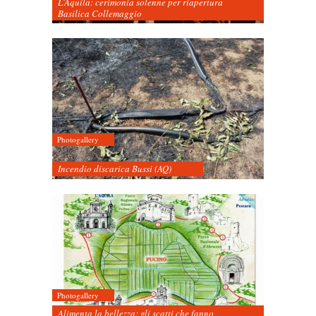
L’Aquila: cerimonia solenne per riapertura
Basilica Collemaggio
Photogallery
Incendio discarica Bussi (AQ)
Photogallery
Alimenta la bellezza: gli scatti che fanno