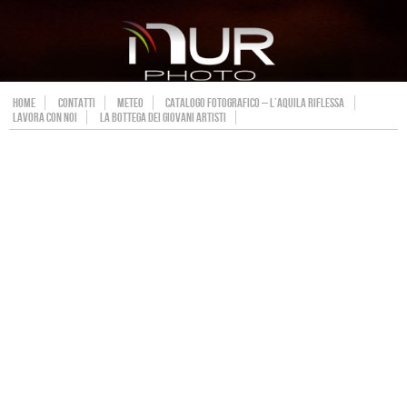
HOME
CONTATTI
METEO
CATALOGO FOTOGRAFICO – L’AQUILA RIFLESSA
LAVORA CON NOI
LA BOTTEGA DEI GIOVANI ARTISTI