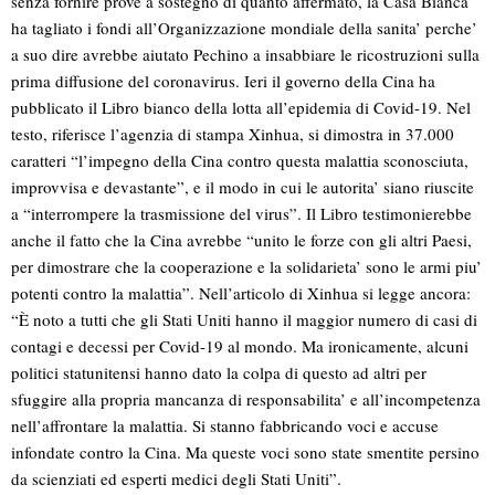
senza fornire prove a sostegno di quanto affermato, la Casa Bianca
ha tagliato i fondi all’Organizzazione mondiale della sanita’ perche’
a suo dire avrebbe aiutato Pechino a insabbiare le ricostruzioni sulla
prima diffusione del coronavirus. Ieri il governo della Cina ha
pubblicato il Libro bianco della lotta all’epidemia di Covid-19. Nel
testo, riferisce l’agenzia di stampa Xinhua, si dimostra in 37.000
caratteri “l’impegno della Cina contro questa malattia sconosciuta,
improvvisa e devastante”, e il modo in cui le autorita’ siano riuscite
a “interrompere la trasmissione del virus”. Il Libro testimonierebbe
anche il fatto che la Cina avrebbe “unito le forze con gli altri Paesi,
per dimostrare che la cooperazione e la solidarieta’ sono le armi piu’
potenti contro la malattia”. Nell’articolo di Xinhua si legge ancora:
“È noto a tutti che gli Stati Uniti hanno il maggior numero di casi di
contagi e decessi per Covid-19 al mondo. Ma ironicamente, alcuni
politici statunitensi hanno dato la colpa di questo ad altri per
sfuggire alla propria mancanza di responsabilita’ e all’incompetenza
nell’affrontare la malattia. Si stanno fabbricando voci e accuse
infondate contro la Cina. Ma queste voci sono state smentite persino
da scienziati ed esperti medici degli Stati Uniti”.