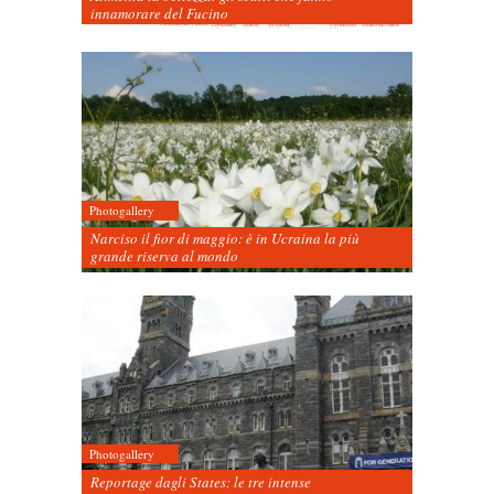
innamorare del Fucino
Photogallery
Narciso il fior di maggio: è in Ucraina la più
grande riserva al mondo
Photogallery
Reportage dagli States: le tre intense