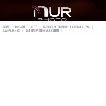
HOME
CONTATTI
METEO
CATALOGO FOTOGRAFICO – L’AQUILA RIFLESSA
LAVORA CON NOI
LA BOTTEGA DEI GIOVANI ARTISTI