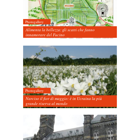
Photogallery
Alimenta la bellezza: gli scatti che fanno
innamorare del Fucino
Photogallery
Narciso il fior di maggio: è in Ucraina la più
grande riserva al mondo