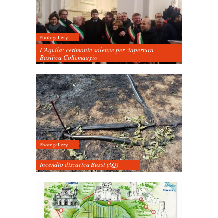
Photogallery
L’Aquila: cerimonia solenne per riapertura
Basilica Collemaggio
Photogallery
Incendio discarica Bussi (AQ)