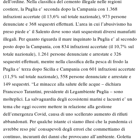
dell’ordine. Nella classifica del cemento illegale nelle regioni
costiere, la Puglia e’ seconda dopo la Campania con 1.368
infrazioni accertate (il 13,6% sul totale nazionale), 973 persone
denunciate e 368 sequestri effettuati. L’area in cui l’abusivismo ha
preso piede e’ il Salento dove sono stati sequestrati diversi manufatti
illegali. Per quanto riguarda il mare inquinato la Puglia e’ al secondo
posto dopo la Campania, con 834 infrazioni accertate (il 10,7% sul
totale nazionale), 1.261 persone denunciate e arrestate e 326
sequestri effettuati, mentre nella classifica della pesca di frodo la
Puglia e’ terza dopo Sicilia e Campania con 601 infrazioni accertate
(11,5% sul totale nazionale), 558 persone denunciate e arrestate e
149 sequestri. “Le minacce alla salute delle acque – dichiara
Francesco Tarantini, presidente di Legambiente Puglia – sono
molteplici. La salvaguardia degli ecosistemi marini e lacustri e’ un
tema che oggi occorre mettere in relazione alla gestione
dell’emergenza Covid, causa di uno scellerato aumento di rifiuti
abbandonati. Per qualche istante ci siamo illusi che la pandemia ci
avrebbe reso piu’ consapevoli degli errori che commettiamo di
continuo, incuranti dei danni che provocano all’ambiente. Goletta