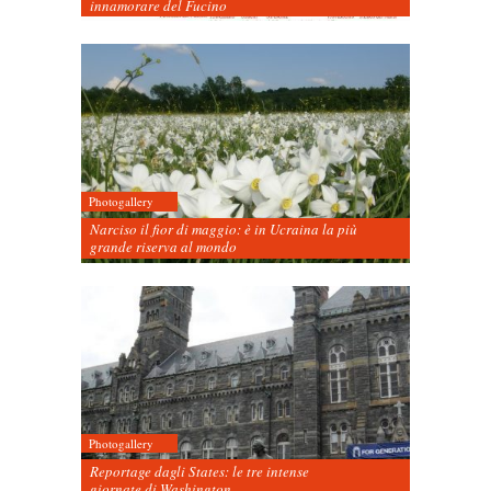
innamorare del Fucino
Photogallery
Narciso il fior di maggio: è in Ucraina la più
grande riserva al mondo
Photogallery
Reportage dagli States: le tre intense
giornate di Washington