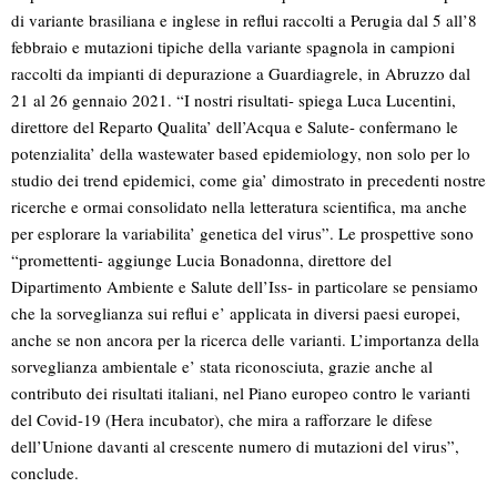
di variante brasiliana e inglese in reflui raccolti a Perugia dal 5 all’8
febbraio e mutazioni tipiche della variante spagnola in campioni
raccolti da impianti di depurazione a Guardiagrele, in Abruzzo dal
21 al 26 gennaio 2021. “I nostri risultati- spiega Luca Lucentini,
direttore del Reparto Qualita’ dell’Acqua e Salute- confermano le
potenzialita’ della wastewater based epidemiology, non solo per lo
studio dei trend epidemici, come gia’ dimostrato in precedenti nostre
ricerche e ormai consolidato nella letteratura scientifica, ma anche
per esplorare la variabilita’ genetica del virus”. Le prospettive sono
“promettenti- aggiunge Lucia Bonadonna, direttore del
Dipartimento Ambiente e Salute dell’Iss- in particolare se pensiamo
che la sorveglianza sui reflui e’ applicata in diversi paesi europei,
anche se non ancora per la ricerca delle varianti. L’importanza della
sorveglianza ambientale e’ stata riconosciuta, grazie anche al
contributo dei risultati italiani, nel Piano europeo contro le varianti
del Covid-19 (Hera incubator), che mira a rafforzare le difese
dell’Unione davanti al crescente numero di mutazioni del virus”,
conclude.