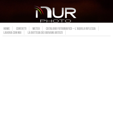
HOME
CONTATTI
METEO
CATALOGO FOTOGRAFICO – L’AQUILA RIFLESSA
LAVORA CON NOI
LA BOTTEGA DEI GIOVANI ARTISTI