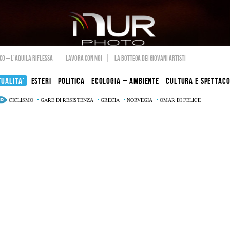
O – L’AQUILA RIFLESSA
LAVORA CON NOI
LA BOTTEGA DEI GIOVANI ARTISTI
TUALITA’
ESTERI
POLITICA
ECOLOGIA – AMBIENTE
CULTURA E SPETTAC
CICLISMO
GARE DI RESISTENZA
GRECIA
NORVEGIA
OMAR DI FELICE