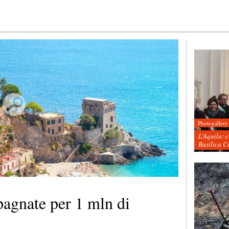
Photogallery
L’Aquila: 
Basilica C
pagnate per 1 mln di