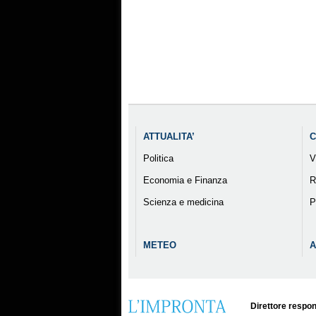
ATTUALITA’
C
Politica
V
Economia e Finanza
R
Scienza e medicina
P
METEO
A
Direttore respon