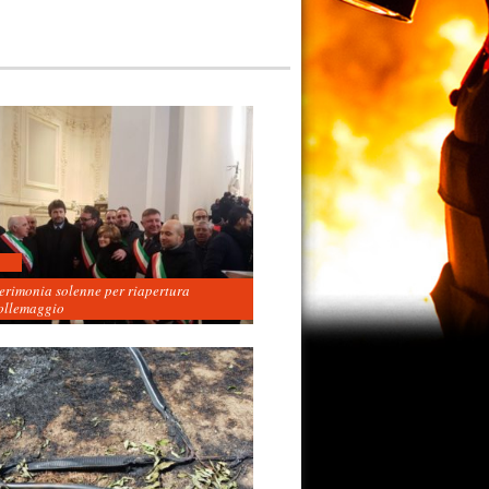
cerimonia solenne per riapertura
ollemaggio