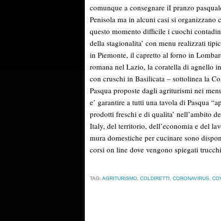
comunque a consegnare iI pranzo pasquale d
Penisola ma in alcuni casi si organizzano c
questo momento difficile i cuochi contadini
della stagionalita’ con menu realizzati tipic
in Piemonte, il capretto al forno in Lombard
romana nel Lazio, la coratella di agnello i
con cruschi in Basilicata – sottolinea la Col
Pasqua proposte dagli agriturismi nei menu
e’ garantire a tutti una tavola di Pasqua “
prodotti freschi e di qualita’ nell’ambito
Italy, del territorio, dell’economia e del la
mura domestiche per cucinare sono disponib
corsi on line dove vengono spiegati trucchi
TAG:
AGRITURISMO
,
COLDIRETTI
,
CORONAVIRUS
,
CO