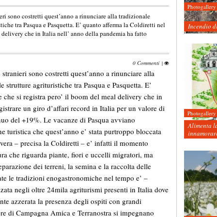
Photogallery
eri sono costretti quest’anno a rinunciare alla tradizionale
stiche tra Pasqua e Pasquetta. E’ quanto afferma la Coldiretti nel
Incendio d
l delivery che in Italia nell’ anno della pandemia ha fatto
0 Commenti
|
stranieri sono costretti quest’anno a rinunciare alla
 strutture agrituristiche tra Pasqua e Pasquetta. E’
e che si registra pero’ il boom del meal delivery che in
istrare un giro d’affari record in Italia per un valore di
Photogallery
nuo del +19%. Le vacanze di Pasqua avviano
Alimenta la
e turistica che quest’anno e’ stata purtroppo bloccata
innamorare
era – precisa la Coldiretti – e’ infatti il momento
ura che riguarda piante, fiori e uccelli migratori, ma
reparazione dei terreni, la semina e la raccolta delle
rate le tradizioni enogastronomiche nel tempo e’ –
zata negli oltre 24mila agriturismi presenti in Italia dove
nte azzerata la presenza degli ospiti con grandi
utture di Campagna Amica e Terranostra si impegnano