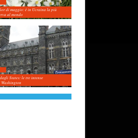
fior di maggio: è in Ucraina la più
erva al mondo
agli States: le tre intense
i Washington