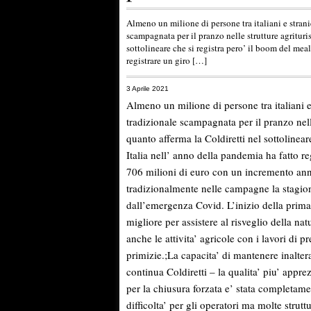
Almeno un milione di persone tra italiani e strani
scampagnata per il pranzo nelle strutture agrituri
sottolineare che si registra pero’ il boom del mea
registrare un giro […]
3 Aprile 2021
Almeno un milione di persone tra italiani e 
tradizionale scampagnata per il pranzo nelle
quanto afferma la Coldiretti nel sottolinear
Italia nell’ anno della pandemia ha fatto reg
706 milioni di euro con un incremento an
tradizionalmente nelle campagne la stagion
dall’emergenza Covid. L’inizio della primav
migliore per assistere al risveglio della nat
anche le attivita’ agricole con i lavori di p
primizie.;La capacita’ di mantenere inalte
continua Coldiretti – la qualita’ piu’ apprez
per la chiusura forzata e’ stata completame
difficolta’ per gli operatori ma molte str