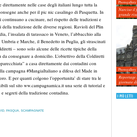
Photogallery
irettamente nelle case degli italiani lungo tutta la
Narciso il 
onsegne anche per il pic nic casalingo di Pasquetta. In
grande ris
 continuano a cucinare, nel rispetto delle tradizioni e
i della tradizione delle diverse regioni. Ravioli del Plin
ia, l’insalata di tarassaco in Veneto, l’abbacchio alla
n Umbria e Marche, il Benedetto in Puglia, gli strascinati
diretti – sono solo alcune delle ricette tipiche della
 da consegnare a domicilio. L’obiettivo della Coldiretti
apparecchiata” a casa direttamente dai contadini con
Photogallery
 della campagna #MangiaItaliano a difesa del Made in
Reportage d
voro. E per quanti colgono l’opportunita’ di stare tra le
giornate d
ili sul sito ww.campagnamica.it una serie di tutorial e
 e segreti della tradizione contadina.
I più letti
VID
,
PASQUA
,
SCAMPAGNATE