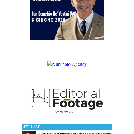
Attualita'
Con l’AI Act migliaia di aziende a rischio multe