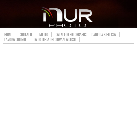
HOME
CONTATTI
METEO
CATALOGO FOTOGRAFICO – L’AQUILA RIFLESSA
LAVORA CON NOI
LA BOTTEGA DEI GIOVANI ARTISTI