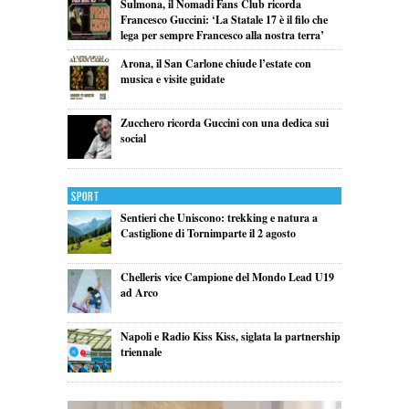
Sulmona, il Nomadi Fans Club ricorda
Francesco Guccini: ‘La Statale 17 è il filo che
lega per sempre Francesco alla nostra terra’
Arona, il San Carlone chiude l’estate con
musica e visite guidate
Zucchero ricorda Guccini con una dedica sui
social
Sport
Sentieri che Uniscono: trekking e natura a
Castiglione di Tornimparte il 2 agosto
Chelleris vice Campione del Mondo Lead U19
ad Arco
Napoli e Radio Kiss Kiss, siglata la partnership
triennale