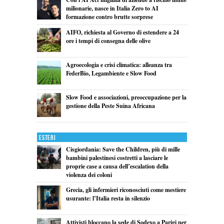
milionarie, nasce in Italia Zero to AI
formazione contro brutte sorprese
AIFO, richiesta al Governo di estendere a 24
ore i tempi di consegna delle olive
Agroecologia e crisi climatica: alleanza tra
FederBio, Legambiente e Slow Food
Slow Food e associazioni, preoccupazione per la
gestione della Peste Suina Africana
Esteri
Cisgiordania: Save the Children, più di mille
bambini palestinesi costretti a lasciare le
proprie case a causa dell’escalation della
violenza dei coloni
Grecia, gli infermieri riconosciuti come mestiere
usurante: l’Italia resta in silenzio
Attivisti bloccano la sede di Sodexo a Parigi per