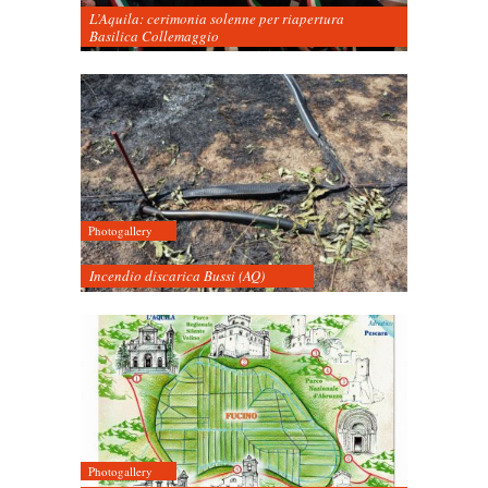
L’Aquila: cerimonia solenne per riapertura
Basilica Collemaggio
Photogallery
Incendio discarica Bussi (AQ)
Photogallery