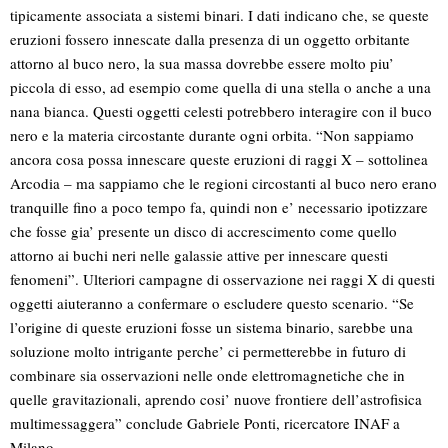
tipicamente associata a sistemi binari. I dati indicano che, se queste
eruzioni fossero innescate dalla presenza di un oggetto orbitante
attorno al buco nero, la sua massa dovrebbe essere molto piu’
piccola di esso, ad esempio come quella di una stella o anche a una
nana bianca. Questi oggetti celesti potrebbero interagire con il buco
nero e la materia circostante durante ogni orbita. “Non sappiamo
ancora cosa possa innescare queste eruzioni di raggi X – sottolinea
Arcodia – ma sappiamo che le regioni circostanti al buco nero erano
tranquille fino a poco tempo fa, quindi non e’ necessario ipotizzare
che fosse gia’ presente un disco di accrescimento come quello
attorno ai buchi neri nelle galassie attive per innescare questi
fenomeni”. Ulteriori campagne di osservazione nei raggi X di questi
oggetti aiuteranno a confermare o escludere questo scenario. “Se
l’origine di queste eruzioni fosse un sistema binario, sarebbe una
soluzione molto intrigante perche’ ci permetterebbe in futuro di
combinare sia osservazioni nelle onde elettromagnetiche che in
quelle gravitazionali, aprendo cosi’ nuove frontiere dell’astrofisica
multimessaggera” conclude Gabriele Ponti, ricercatore INAF a
Milano.