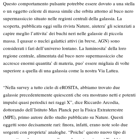
Questo comportamento pulsante potrebbe essere dovuto a una stella
o un oggetto celeste di massa simile che orbita attorno al buco nero
supermassiccio situato nelle regioni centrali della galassia. La
scoperta, pubblicata oggi sulla rivista Nature, aiutera’ gli scienziati a
capire meglio l’attivita’ dei buchi neri nelle galassie di piccola
massa. I quasar o nuclei galattici attivi (in breve, AGN) sono
considerati i fari dell’universo lontano. La luminosita’ della loro
regione centrale, alimentata dal buco nero supermassiccio che
accresce enormi quantita’ di materia, puo’ essere migliaia di volte
superiore a quella di una galassia come la nostra Via Lattea.
“Nella survey a tutto cielo di eROSITA, abbiamo trovato due
galassie precedentemente quiescenti che ora mostrano netti e potenti
impulsi quasi periodici nei raggi X”, dice Riccardo Arcodia,
dottorando dell’Istituto Max Planck per la Fisica Extraterrestre
(MPE), primo autore dello studio pubblicato su Nature. Questi
oggetti sono decisamente rari: finora, infatti, erano note solo due
sorgenti con proprieta’ analoghe. “Poiche’ questo nuovo tipo di