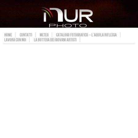
HOME
CONTATTI
METEO
CATALOGO FOTOGRAFICO – L’AQUILA RIFLESSA
LAVORA CON NOI
LA BOTTEGA DEI GIOVANI ARTISTI