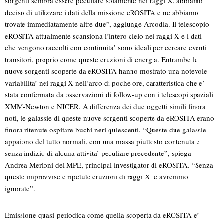
sorgenti sembra essere peculiare solamente nei raggi X, abbiamo
deciso di utilizzare i dati della missione eROSITA e ne abbiamo
trovate immediatamente altre due”, aggiunge Arcodia. Il telescopio
eROSITA attualmente scansiona l’intero cielo nei raggi X e i dati
che vengono raccolti con continuita’ sono ideali per cercare eventi
transitori, proprio come queste eruzioni di energia. Entrambe le
nuove sorgenti scoperte da eROSITA hanno mostrato una notevole
variabilita’ nei raggi X nell’arco di poche ore, caratteristica che e’
stata confermata da osservazioni di follow-up con i telescopi spaziali
XMM-Newton e NICER. A differenza dei due oggetti simili finora
noti, le galassie di queste nuove sorgenti scoperte da eROSITA erano
finora ritenute ospitare buchi neri quiescenti. “Queste due galassie
appaiono del tutto normali, con una massa piuttosto contenuta e
senza indizio di alcuna attivita’ peculiare precedente”, spiega
Andrea Merloni del MPE, principal investigator di eROSITA. “Senza
queste improvvise e ripetute eruzioni di raggi X le avremmo
ignorate”.
Emissione quasi-periodica come quella scoperta da eROSITA e’