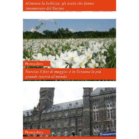
Alimenta la bellezza: gli scatti che fanno
innamorare del Fucino
Photogallery
Narciso il fior di maggio: è in Ucraina la più
grande riserva al mondo
Photogallery