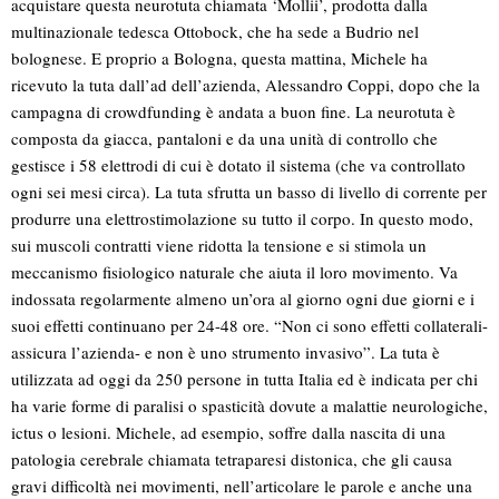
acquistare questa neurotuta chiamata ‘Mollii’, prodotta dalla
multinazionale tedesca Ottobock, che ha sede a Budrio nel
bolognese. E proprio a Bologna, questa mattina, Michele ha
ricevuto la tuta dall’ad dell’azienda, Alessandro Coppi, dopo che la
campagna di crowdfunding è andata a buon fine. La neurotuta è
composta da giacca, pantaloni e da una unità di controllo che
gestisce i 58 elettrodi di cui è dotato il sistema (che va controllato
ogni sei mesi circa). La tuta sfrutta un basso di livello di corrente per
produrre una elettrostimolazione su tutto il corpo. In questo modo,
sui muscoli contratti viene ridotta la tensione e si stimola un
meccanismo fisiologico naturale che aiuta il loro movimento. Va
indossata regolarmente almeno un’ora al giorno ogni due giorni e i
suoi effetti continuano per 24-48 ore. “Non ci sono effetti collaterali-
assicura l’azienda- e non è uno strumento invasivo”. La tuta è
utilizzata ad oggi da 250 persone in tutta Italia ed è indicata per chi
ha varie forme di paralisi o spasticità dovute a malattie neurologiche,
ictus o lesioni. Michele, ad esempio, soffre dalla nascita di una
patologia cerebrale chiamata tetraparesi distonica, che gli causa
gravi difficoltà nei movimenti, nell’articolare le parole e anche una