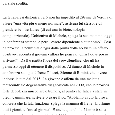
parziale sordità.
La tetraparesi distonica però non ha impedito al 29enne di Verona di
vivere “una vita più o meno normale”, assicura lui stesso, e di
prendere ben tre lauree (di cui una in biotecnologia
computazionale). L’obiettivo di Michele, spiega la sua mamma, oggi
in conferenza stampa, è però “essere dipendente e autonomo”. Così
ha provato la neurotuta e “già dalla prima volta ho visto un effetto
positivo- racconta il giovane- allora ho pensato: chissà dove posso
arrivare?”. Da lì è partita l’idea del crowdfunding, che gli ha
permesso oggi di ottenere il dispositivo. Al fianco di Michele in
conferenza stamp c’è Irene Talacci, 24enne di Rimini, che invece
indossa la tuta dal 2015. La giovane è affetta da una malattia
metacondriale degenerativa diagnosticata nel 2009, che le provoca
forte debolezza muscolare e tremori, al punto che fatica a stare in
piedi, camminare, scrivere o usare il pc. “Abbiamo avuto la prova
concreta che la tuta funziona- spiega la mamma di Irene- la usiamo
tutti i giorni, un’ora al giorno”. E anche quando la 24enne è stata