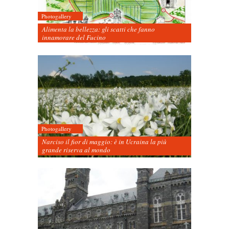
Photogallery
Alimenta la bellezza: gli scatti che fanno
innamorare del Fucino
Photogallery
Narciso il fior di maggio: è in Ucraina la più
grande riserva al mondo