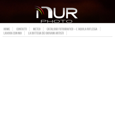
HOME
CONTATTI
METEO
CATALOGO FOTOGRAFICO – L’AQUILA RIFLESSA
LAVORA CON NOI
LA BOTTEGA DEI GIOVANI ARTISTI