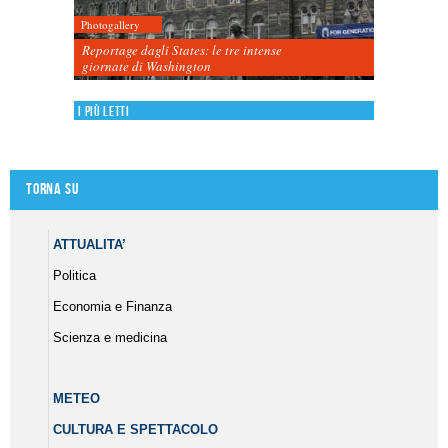
Photogallery
Reportage dagli States: le tre intense
giornate di Washington
I più letti
Torna su
ATTUALITA’
Politica
Economia e Finanza
Scienza e medicina
METEO
CULTURA E SPETTACOLO