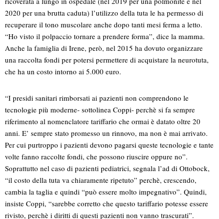
ricoverata a lungo in ospedale (nel 2019 per una polmonite e nel
2020 per una brutta caduta) l’utilizzo della tuta le ha permesso di
recuperare il tono muscolare anche dopo tanti mesi ferma a letto.
“Ho visto il polpaccio tornare a prendere forma”, dice la mamma.
Anche la famiglia di Irene, però, nel 2015 ha dovuto organizzare
una raccolta fondi per potersi permettere di acquistare la neurotuta,
che ha un costo intorno ai 5.000 euro.
“I presidi sanitari rimborsati ai pazienti non comprendono le
tecnologie più moderne- sottolinea Coppi- perchè si fa sempre
riferimento al nomenclatore tariffario che ormai è datato oltre 20
anni. E’ sempre stato promesso un rinnovo, ma non è mai arrivato.
Per cui purtroppo i pazienti devono pagarsi queste tecnologie e tante
volte fanno raccolte fondi, che possono riuscire oppure no”.
Soprattutto nel caso di pazienti pediatrici, segnala l’ad di Ottobock,
“il costo della tuta va chiaramente ripetuto” perchè, crescendo,
cambia la taglia e quindi “può essere molto impegnativo”. Quindi,
insiste Coppi, “sarebbe corretto che questo tariffario potesse essere
rivisto, perchè i diritti di questi pazienti non vanno trascurati”.