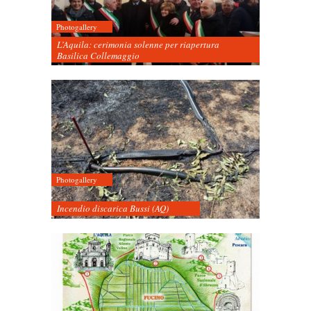
Photogallery
L’Aquila: cerimonia solenne per riapertura
Basilica Collemaggio
Photogallery
Incendio discarica Bussi (AQ)