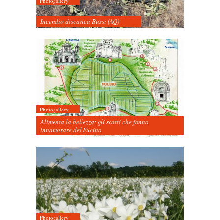
Photogallery
Incendio discarica Bussi (AQ)
Photogallery
Alimenta la bellezza: gli scatti che fanno
innamorare del Fucino
Photogallery