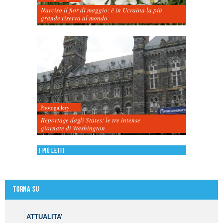
Narciso il fior di maggio: è in Ucraina la più
grande riserva al mondo
Photogallery
Reportage dagli States: le tre intense
giornate di Washington
I più letti
Torna su
ATTUALITA’