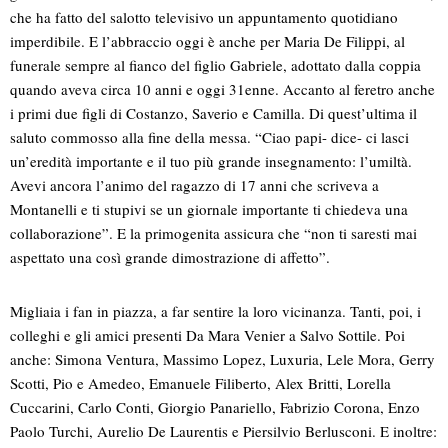
che ha fatto del salotto televisivo un appuntamento quotidiano
imperdibile. E l’abbraccio oggi è anche per Maria De Filippi, al
funerale sempre al fianco del figlio Gabriele, adottato dalla coppia
quando aveva circa 10 anni e oggi 31enne. Accanto al feretro anche
i primi due figli di Costanzo, Saverio e Camilla. Di quest’ultima il
saluto commosso alla fine della messa. “Ciao papi- dice- ci lasci
un’eredità importante e il tuo più grande insegnamento: l’umiltà.
Avevi ancora l’animo del ragazzo di 17 anni che scriveva a
Montanelli e ti stupivi se un giornale importante ti chiedeva una
collaborazione”. E la primogenita assicura che “non ti saresti mai
aspettato una così grande dimostrazione di affetto”.
Migliaia i fan in piazza, a far sentire la loro vicinanza. Tanti, poi, i
colleghi e gli amici presenti Da Mara Venier a Salvo Sottile. Poi
anche: Simona Ventura, Massimo Lopez, Luxuria, Lele Mora, Gerry
Scotti, Pio e Amedeo, Emanuele Filiberto, Alex Britti, Lorella
Cuccarini, Carlo Conti, Giorgio Panariello, Fabrizio Corona, Enzo
Paolo Turchi, Aurelio De Laurentis e Piersilvio Berlusconi. E inoltre: