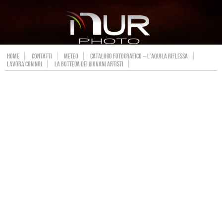
HOME
CONTATTI
METEO
CATALOGO FOTOGRAFICO – L’AQUILA RIFLESSA
LAVORA CON NOI
LA BOTTEGA DEI GIOVANI ARTISTI